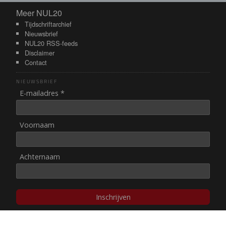
Meer NUL20
Meer NUL20
Tijdschriftarchief
Nieuwsbrief
NUL20 RSS-feeds
Disclaimer
Contact
NIEUWSBRIEF
E-mailadres *
Voornaam
Achternaam
Inschrijven
© NUL20, 2002-heden,
auteursrechten/disclaimer