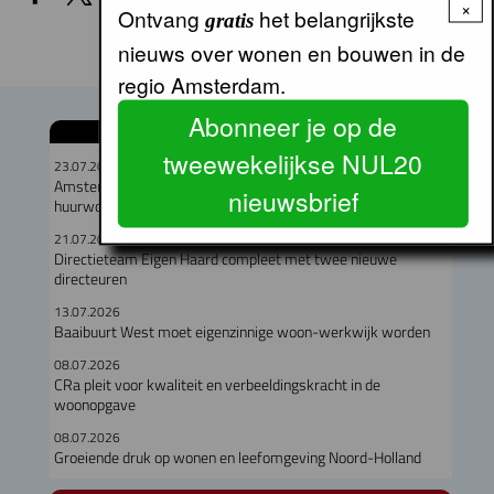
×
Ontvang
het belangrijkste
gratis
nieuws over wonen en bouwen in de
regio Amsterdam.
Abonneer je op de
GERELATEERDE ARTIKELEN
tweewekelijkse NUL20
23.07.2026
Amsterdam verloor in een jaar meer dan duizend particuliere
nieuwsbrief
huurwoningen
21.07.2026
Directieteam Eigen Haard compleet met twee nieuwe
directeuren
13.07.2026
Baaibuurt West moet eigenzinnige woon-werkwijk worden
08.07.2026
CRa pleit voor kwaliteit en verbeeldingskracht in de
woonopgave
08.07.2026
Groeiende druk op wonen en leefomgeving Noord-Holland