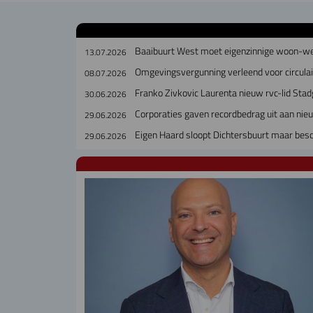
Baaibuurt West moet eigenzinnige woon-w
13.07.2026
Omgevingsvergunning verleend voor circul
08.07.2026
Franko Zivkovic Laurenta nieuw rvc-lid Sta
30.06.2026
Corporaties gaven recordbedrag uit aan ni
29.06.2026
Eigen Haard sloopt Dichtersbuurt maar bes
29.06.2026