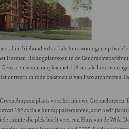
eer dan driehonderd sociale huurwoningen op twee lo
et Herman Hellingplantsoen in de Eendrachtsparkbuurt
e Geus, een wooncomplex met 116 sociale huurwoninge
et ontwerp in rode baksteen is van Faro architecten. D
 Groenehuyzen plaats voor het nieuwe Groenehuyzen. 
omvat 192 sociale huurappartementen, acht bedrijfsrui
ële ruimte die plek biedt voor een Huis van de Wijk.
oplevering daarvan is voorzien eind 2025. Beide project