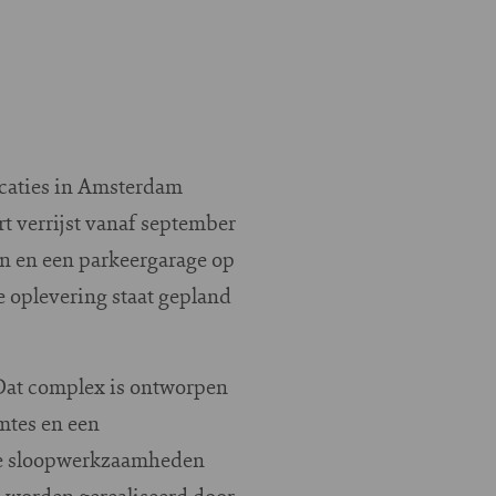
caties in Amsterdam
 verrijst vanaf september
n en een parkeergarage op
e oplevering staat gepland
Dat complex is ontworpen
mtes en een
 De sloopwerkzaamheden
en worden gerealiseerd door