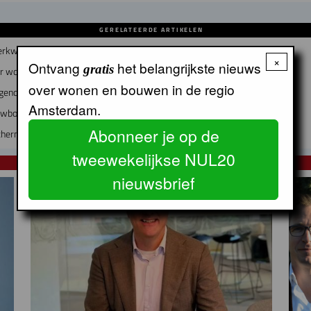
GERELATEERDE ARTIKELEN
erkwijk worden
×
Ontvang
het belangrijkste nieuws
gratis
air woon-werkgebouw in Buiksloterham
over wonen en bouwen in de regio
dgenoot
Amsterdam.
euwbouw en instandhouding
Abonneer je op de
chermt sociale netwerken
tweewekelijkse NUL20
NUL20 NIEUWS
nieuwsbrief