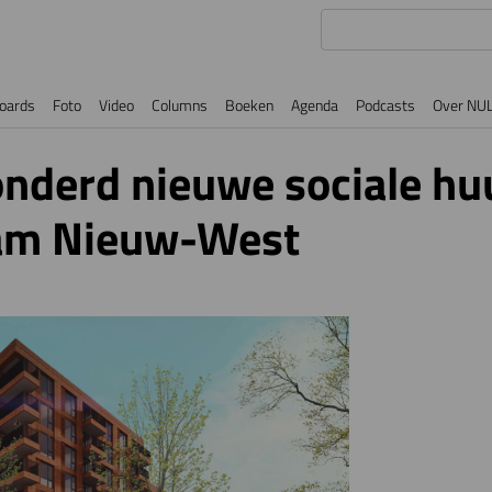
oards
Foto
Video
Columns
Boeken
Agenda
Podcasts
Over NU
onderd nieuwe sociale h
am Nieuw-West