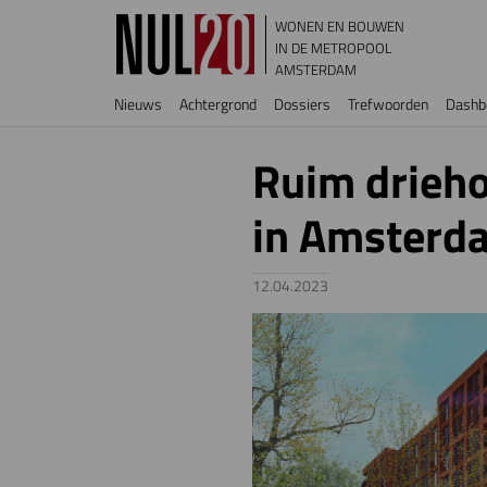
Overslaan en naar de inhoud gaan
WONEN EN BOUWEN
IN DE METROPOOL
AMSTERDAM
Hoofdnavigatie
Nieuws
Achtergrond
Dossiers
Trefwoorden
Dashb
Ruim drieh
in Amsterd
12.04.2023
Image