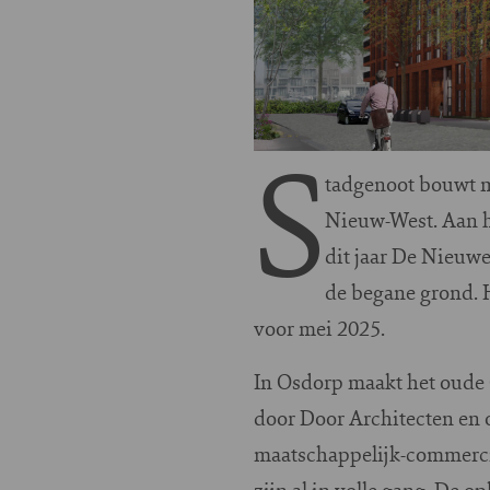
S
tadgenoot bouwt m
Nieuw-West. Aan h
dit jaar De Nieuw
de begane grond. H
voor mei 2025.
In Osdorp maakt het oude
door Door Architecten en 
maatschappelijk-commerci
zijn al in volle gang. De 