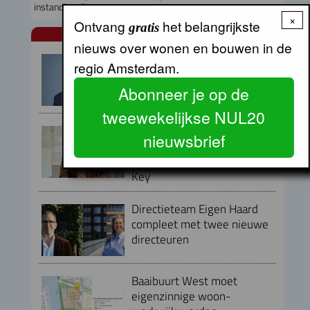
instandhouding
×
Ontvang
het belangrijkste
gratis
NUL20 NIEUWS
nieuws over wonen en bouwen in de
Armand van de Laar per 1
regio Amsterdam.
september aangesteld als
secretaris-directeur MRA
Abonneer je op de
tweewekelijkse NUL20
Peter Kranenburg nieuwe
nieuwsbrief
directeur Financiën en
Bedrijfsvoering bij Lieven de
Key
Directieteam Eigen Haard
compleet met twee nieuwe
directeuren
Baaibuurt West moet
eigenzinnige woon-