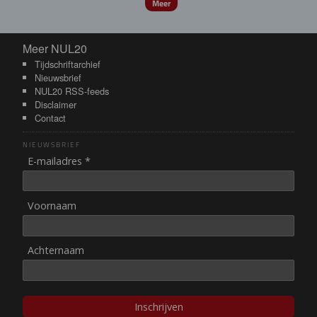
Meer
Meer NUL20
Meer NUL20
Tijdschriftarchief
Nieuwsbrief
NUL20 RSS-feeds
Disclaimer
Contact
NIEUWSBRIEF
E-mailadres *
Voornaam
Achternaam
Inschrijven