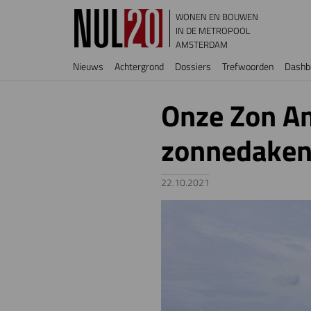
Overslaan en naar de inhoud gaan
WONEN EN BOUWEN
IN DE METROPOOL
AMSTERDAM
Hoofdnavigatie
Nieuws
Achtergrond
Dossiers
Trefwoorden
Dashb
Onze Zon A
zonnedaken
22.10.2021
Image