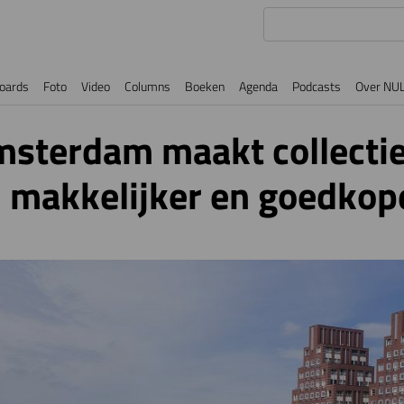
oards
Foto
Video
Columns
Boeken
Agenda
Podcasts
Over NU
msterdam maakt collecti
 makkelijker en goedkop