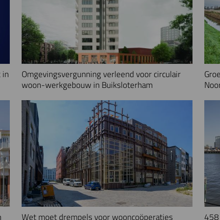
 in
Omgevingsvergunning verleend voor circulair
Groe
woon-werkgebouw in Buiksloterham
Noo
n
Wet moet drempels voor wooncoöperaties
458 