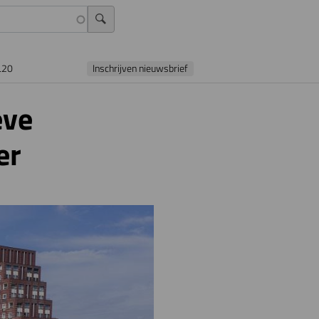
L20
Inschrijven nieuwsbrief
eve
er