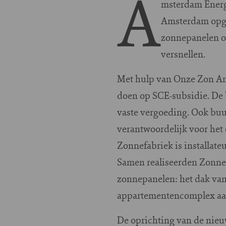
A
msterdam Energ
Amsterdam opge
zonnepanelen op
versnellen.
Met hulp van Onze Zon Am
doen op SCE-subsidie. De 
vaste vergoeding. Ook buu
verantwoordelijk voor het
Zonnefabriek is installate
Samen realiseerden Zonnef
zonnepanelen: het dak van
appartementencomplex aan
De oprichting van de nieu