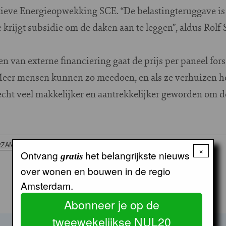
ieve Energieopwekking SCE. “De belastingteruggave is
krijgt subsidie om de daken aan te leggen”, aldus Rolf
n van externe financiering gaat de prijs per paneel for
eer mensen kunnen zo meedoen, en als ze verhuizen ho
echt veel makkelijker en aantrekkelijker geworden om d
RZAMING
Duurzaamheid
Koopwoning
×
Ontvang
het belangrijkste nieuws
gratis
over wonen en bouwen in de regio
Amsterdam.
Abonneer je op de
tweewekelijkse NUL20