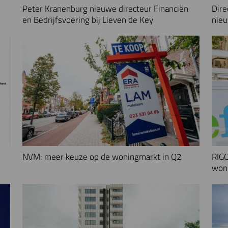
Peter Kranenburg nieuwe directeur Financiën
Dire
en Bedrijfsvoering bij Lieven de Key
nieu
NVM: meer keuze op de woningmarkt in Q2
RIGO
woni