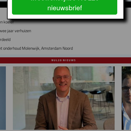
GERELATEERDE ARTIKELEN
nieuwsbrief
n koeler
wee jaar verhuizen
erdeeld
 met onderhoud Molenwijk, Amsterdam Noord
NUL20 NIEUWS