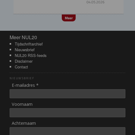
04.05.2026
Meer
Meer NUL20
Meer NUL20
Tijdschriftarchief
Nieuwsbrief
NUL20 RSS-feeds
Disclaimer
Contact
NIEUWSBRIEF
E-mailadres *
Voornaam
Achternaam