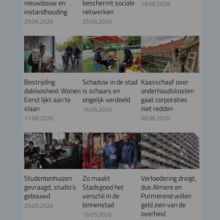
nieuwbouw en
beschermt sociale
19.06.2026
instandhouding
netwerken
29.06.2026
29.06.2026
Bestrijding
Schaduw in de stad
Kaasschaaf over
dakloosheid: Wonen
is schaars en
onderhoudskosten
Eerst lijkt aan te
ongelijk verdeeld
gaat corporaties
slaan
niet redden
16.06.2026
17.06.2026
08.06.2026
Studentenhuizen
Zo maakt
Verloedering dreigt,
gevraagd, studio’s
Stadsgoed het
dus Almere en
gebouwd
verschil in de
Purmerend willen
binnenstad
geld zien van de
29.05.2026
overheid
19.05.2026