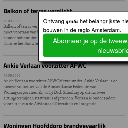
Balkon of terras verplicht
Ontvang
het belangrijkste n
16.09.2008
gratis
Balkon of terras verplichtIedere Nederlandse nieuwbouwwoning
bouwen in de regio Amsterdam.
moet voortaan van balkon, terras of tuin worden voorzien. Bouwen
zonder buitenruimte is er niet meer bij. De Rijksoverheid heeft
Abonneer je op de tweew
daartoe het Bouwbesluit aangepast.
nieuwsbrie
Ankie Verlaan voorzitter AFWC
16.09.2008
Ankie Verlaan voorzitter AFWCMevrouw drs. Ankie Verlaan is de
nieuwe voorzitter van de Amsterdamse Federatie van
Woningcorporaties. Zij volgt Dick Schuiling op die na twee
zittingstermijnen statutair is afgetreden. Verlaan is onder andere
voorzitter van de Adviesraad Diversiteit en Integratie…
Woningen Hoofddorp brandgevaarlijk