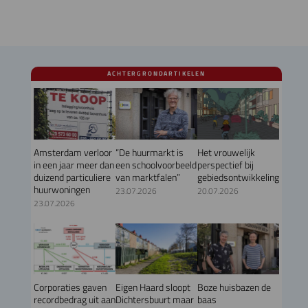
ACHTERGRONDARTIKELEN
Amsterdam verloor
“De huurmarkt is
Het vrouwelijk
in een jaar meer dan
een schoolvoorbeeld
perspectief bij
duizend particuliere
van marktfalen”
gebiedsontwikkeling
huurwoningen
23.07.2026
20.07.2026
23.07.2026
Corporaties gaven
Eigen Haard sloopt
Boze huisbazen de
recordbedrag uit aan
Dichtersbuurt maar
baas