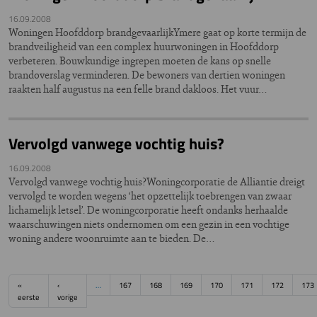
16.09.2008
Woningen Hoofddorp brandgevaarlijkYmere gaat op korte termijn de
brandveiligheid van een complex huurwoningen in Hoofddorp
verbeteren. Bouwkundige ingrepen moeten de kans op snelle
brandoverslag verminderen. De bewoners van dertien woningen
raakten half augustus na een felle brand dakloos. Het vuur…
Vervolgd vanwege vochtig huis?
16.09.2008
Vervolgd vanwege vochtig huis?Woningcorporatie de Alliantie dreigt
vervolgd te worden wegens ‘het opzettelijk toebrengen van zwaar
lichamelijk letsel’. De woningcorporatie heeft ondanks herhaalde
waarschuwingen niets ondernomen om een gezin in een vochtige
woning andere woonruimte aan te bieden. De…
Paginering
«
‹
…
167
168
169
170
171
172
173
Eerste pagina
Vorige pagina
eerste
vorige