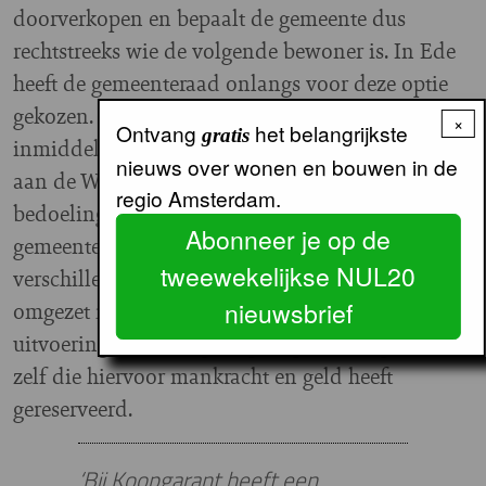
doorverkopen en bepaalt de gemeente dus
rechtstreeks wie de volgende bewoner is. In Ede
heeft de gemeenteraad onlangs voor deze optie
gekozen. De eerste Koopgarantwoningen zijn
×
Ontvang
het belangrijkste
gratis
inmiddels aangeboden in een nieuwbouwproject
nieuws over wonen en bouwen in de
aan de Weversteeg in het dorp Otterlo. Het is de
regio Amsterdam.
bedoeling dat ook in andere projecten – de
Abonneer je op de
gemeente wil honderd sociale koopwoningen op
tweewekelijkse NUL20
verschillende locaties – woningen worden
nieuwsbrief
omgezet naar Koopgarantwoningen. De
uitvoering van de regeling loopt via de gemeente
zelf die hiervoor mankracht en geld heeft
gereserveerd.
‘Bij Koopgarant heeft een