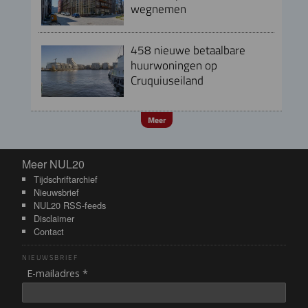
wegnemen
458 nieuwe betaalbare
huurwoningen op
Cruquiuseiland
Meer
Meer NUL20
Meer NUL20
Tijdschriftarchief
Nieuwsbrief
NUL20 RSS-feeds
Disclaimer
Contact
NIEUWSBRIEF
E-mailadres *