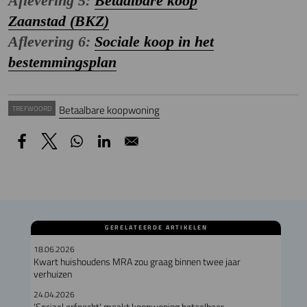
Aflevering 5:
Betaalbare koop
Zaanstad (BKZ)
Aflevering 6:
Sociale koop in het
bestemmingsplan
Betaalbare koopwoning
TREFWOORD
GERELATEERDE ARTIKELEN
18.06.2026
Kwart huishoudens MRA zou graag binnen twee jaar
verhuizen
24.04.2026
‘Sociaal erfpacht’ maakt koopwoning betaalbaar