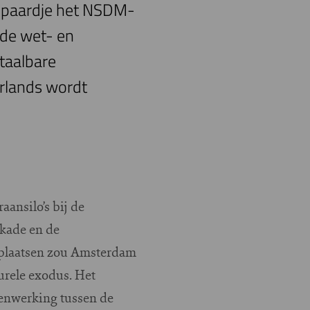
depaardje het NSDM-
nde wet- en
etaalbare
erlands wordt
aansilo’s bij de
kade en de
ijplaatsen zou Amsterdam
urele exodus. Het
enwerking tussen de