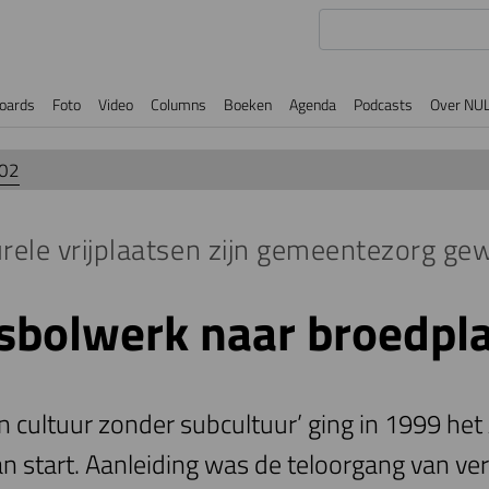
oards
Foto
Video
Columns
Boeken
Agenda
Podcasts
Over NU
002
turele vrijplaatsen zijn gemeentezorg g
sbolwerk naar broedpl
n cultuur zonder subcultuur’ ging in 1999 h
n start. Aanleiding was de teloorgang van ver