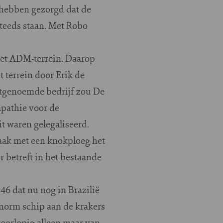
 hebben gezorgd dat de
steeds staan. Met Robo
et ADM-terrein. Daarop
 terrein door Erik de
stgenoemde bedrijf zou De
mpathie voor de
it waren gelegaliseerd.
raak met een knokploeg het
 betreft in het bestaande
6 dat nu nog in Brazilië
 enorm schip aan de krakers
voorlopig alleen maar van