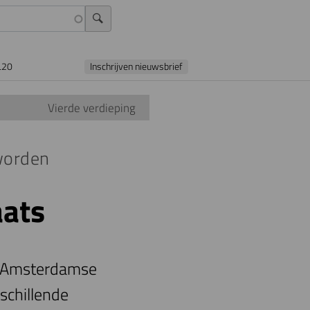
L20
Inschrijven nieuwsbrief
Vierde verdieping
eworden
aats
et Amsterdamse
schillende