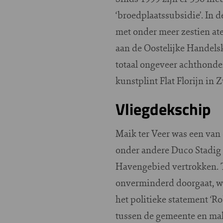
‘broedplaatssubsidie’. In 
met onder meer zestien at
aan de Oostelijke Handelsk
totaal ongeveer achthond
kunstplint Flat Florijn i
Vliegdekschip
Maik ter Veer was een van 
onder andere Duco Stadig 
Havengebied vertrokken. Te
onverminderd doorgaat, wor
het politieke statement ‘R
tussen de gemeente en mal