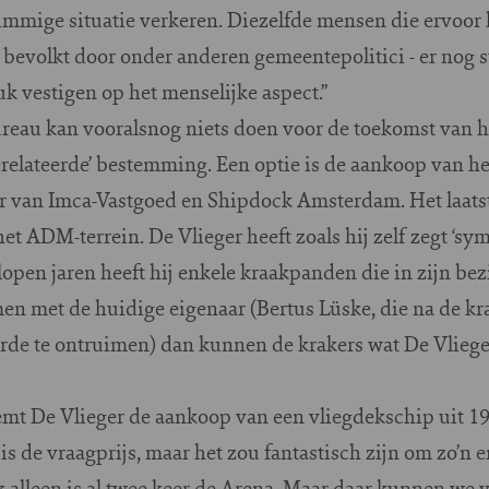
himmige situatie verkeren. Diezelfde mensen die ervoor
n bevolkt door onder anderen gemeentepolitici - er nog 
k vestigen op het menselijke aspect.”
eau kan vooralsnog niets doen voor de toekomst van h
relateerde’ bestemming. Een optie is de aankoop van het
eur van Imca-Vastgoed en Shipdock Amsterdam. Het laat
et ADM-terrein. De Vlieger heeft zoals hij zelf zegt ‘sy
open jaren heeft hij enkele kraakpanden die in zijn bez
men met de huidige eigenaar (Bertus Lüske, die na de k
rde te ontruimen) dan kunnen de krakers wat De Vlieger
mt De Vlieger de aankoop van een vliegdekschip uit 194
l is de vraagprijs, maar het zou fantastisch zijn om zo’n
k alleen is al twee keer de Arena. Maar daar kunnen we 