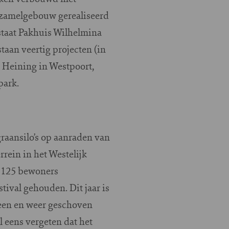
verzamelgebouw gerealiseerd
staat Pakhuis Wilhelmina
taan veertig projecten (in
 Heining in Westpoort,
park.
raansilo’s op aanraden van
rein in het Westelijk
n 125 bewoners
tival gehouden. Dit jaar is
 heen en weer geschoven
 eens vergeten dat het