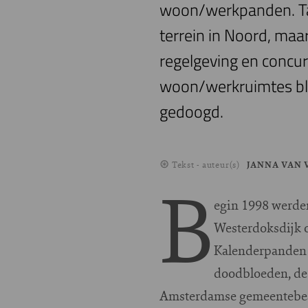
woon/werkpanden. Tal
terrein in Noord, ma
regelgeving en concurr
woon/werkruimtes blij
gedoogd.
Tekst - auteur(s)
JANNA VAN 
B
egin 1998 werden 
Westerdoksdijk 
Kalenderpanden o
doodbloeden, de 
Amsterdamse gemeentebest