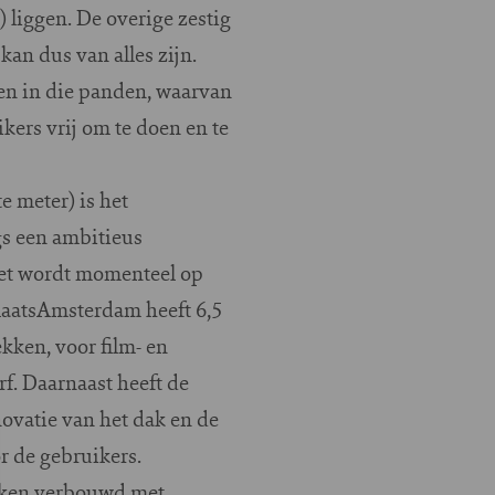
liggen. De overige zestig
kan dus van alles zijn.
en in die panden, waarvan
ers vrij om te doen en te
 meter) is het
gs een ambitieus
Het wordt momenteel op
laatsAmsterdam heeft 6,5
kken, voor film- en
f. Daarnaast heeft de
novatie van het dak en de
r de gebruikers.
ekken verbouwd met