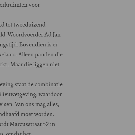
Werkruimten voor
rd tot tweeduizend
aald. Woordvoerder Ad Jan
ngstijd. Bovendien is er
kelaars. Alleen panden die
t . Maar die liggen niet
geving staat de combinatie
milieuwetgeving, waardoor
isen. Van ons mag alles,
andhaafd moet worden.
ordt Marcusstraat 52 in
is, omdat het