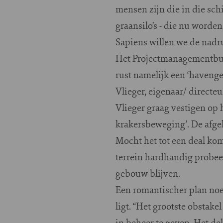
mensen zijn die in die sc
graansilo’s - die nu worde
Sapiens willen we de nadru
Het Projectmanagementbur
rust namelijk een ‘havenge
Vlieger, eigenaar/ direct
Vlieger graag vestigen op h
krakersbeweging’. De afgel
Mocht het tot een deal ko
terrein hardhandig probee
gebouw blijven.
Een romantischer plan noe
ligt. “Het grootste obstake
in beheer te geven. Het de