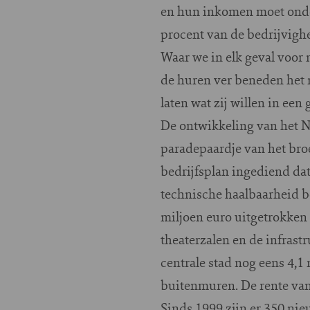
en hun inkomen moet onder
procent van de bedrijvighei
Waar we in elk geval voor
de huren ver beneden het m
laten wat zij willen in een
De ontwikkeling van het NS
paradepaardje van het bro
bedrijfsplan ingediend da
technische haalbaarheid 
miljoen euro uitgetrokken
theaterzalen en de infrast
centrale stad nog eens 4,1
buitenmuren. De rente van
Sinds 1999 zijn er 350 n