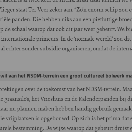
ieger staat Ter Veer zeker aan. “Zo’n enorm schip zou ee
triële panden. Die hebben niks aan een pietluttige bro
op de schaal waarop dat ook dit jaar weer gebeurt. We b
internationale primeurs. In de ‘normale wereld’ zou di
ival echter zonder subsidie organiseren, omdat de intern
 wil van het NSDM-terrein een groot cultureel bolwerk m
sprekingen over de toekomst van het NDSM-terrein. Maar 
de graansilo’s, het Vrieshuis en de Kalenderpanden bij 
daar nu plannen maken hebben handig gebruik gemaakt 
die vrijplaatsen is opgebouwd. Op zich is het prima dat 
urele bestemming. De wijze waarop dat gebeurt druist ec