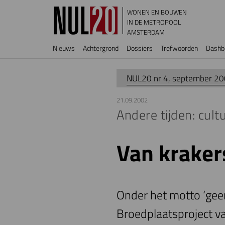
Overslaan en naar de inhoud gaan
WONEN EN BOUWEN
IN DE METROPOOL
AMSTERDAM
Hoofdnavigatie
Nieuws
Achtergrond
Dossiers
Trefwoorden
Dashb
NUL20 nr 4, september 2
21.09.2002
Andere tijden: cul
Van kraker
Onder het motto ‘gee
Broedplaatsproject va