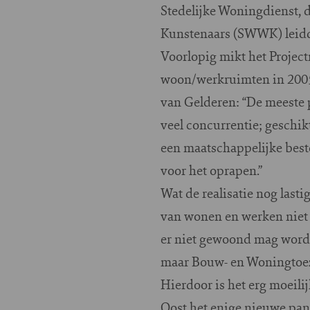
Stedelijke Woningdienst, 
Kunstenaars (SWWK) leidd
Voorlopig mikt het Projec
woon/werkruimten in 2005.
van Gelderen: “De meeste p
veel concurrentie; geschik
een maatschappelijke beste
voor het oprapen.”
Wat de realisatie nog last
van wonen en werken niet 
er niet gewoond mag worde
maar Bouw- en Woningtoez
Hierdoor is het erg moeili
Oost het enige nieuwe pand