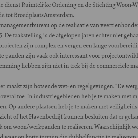
de dienst Ruimtelijke Ordening en de Stichting Woon-
e tot BroedplaatsAmsterdam.
tmanagementbureau op de realisatie van veertienhonde
 De taakstelling is de afgelopen jaren echter niet geh
rojecten zijn complex en vergen een lange voorbereidi
te panden zijn vaak ook interessant voor projectontwik
mming hebben zijn niet in trek bij de commerciële mark
iger maakt zijn botsende wet- en regelgevingen. “De wet
overal toe. In industriegebieden heb je te maken met 
n. Op andere plaatsen heb je te maken met veiligheidse
icht of het Havenbedrijf kunnen besluiten dat er geh
jk om woon/werkpanden te realiseren. Waarschijnlijk w
 waar op korte termijn die dubbelfunctie te realiseren 