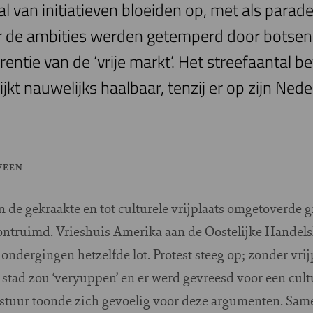
 van initiatieven bloeiden op, met als para
ar de ambities werden getemperd door botse
entie van de ‘vrije markt’. Het streefaantal b
kt nauwelijks haalbaar, tenzij er op zijn Ned
VEEN
de gekraakte en tot culturele vrijplaats omgetoverde gr
ontruimd. Vrieshuis Amerika aan de Oostelijke Handels
ndergingen hetzelfde lot. Protest steeg op; zonder vr
stad zou ‘veryuppen’ en er werd gevreesd voor een cult
uur toonde zich gevoelig voor deze argumenten. Sam