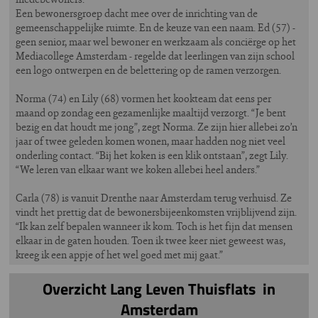
Een bewonersgroep dacht mee over de inrichting van de
gemeenschappelijke ruimte. En de keuze van een naam. Ed (57) -
geen senior, maar wel bewoner en werkzaam als conciërge op het
Mediacollege Amsterdam - regelde dat leerlingen van zijn school
een logo ontwerpen en de belettering op de ramen verzorgen.
Norma (74) en Lily (68) vormen het kookteam dat eens per
maand op zondag een gezamenlijke maaltijd verzorgt. “Je bent
bezig en dat houdt me jong”, zegt Norma. Ze zijn hier allebei zo’n
jaar of twee geleden komen wonen, maar hadden nog niet veel
onderling contact. “Bij het koken is een klik ontstaan”, zegt Lily.
“We leren van elkaar want we koken allebei heel anders.”
Carla (78) is vanuit Drenthe naar Amsterdam terug verhuisd. Ze
vindt het prettig dat de bewonersbijeenkomsten vrijblijvend zijn.
“Ik kan zelf bepalen wanneer ik kom. Toch is het fijn dat mensen
elkaar in de gaten houden. Toen ik twee keer niet geweest was,
kreeg ik een appje of het wel goed met mij gaat.”
Overzicht Lang Leven Thuisflats in
Amsterdam