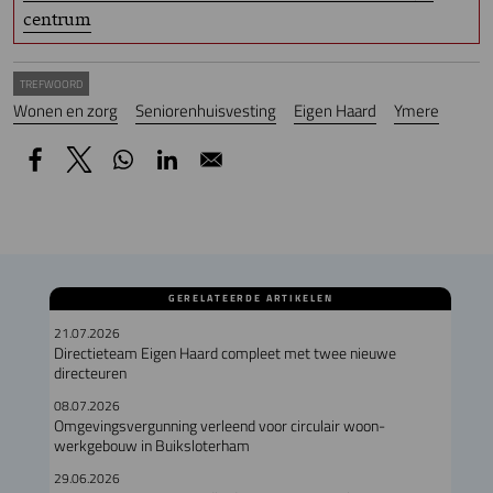
centrum
TREFWOORD
Wonen en zorg
Seniorenhuisvesting
Eigen Haard
Ymere
GERELATEERDE ARTIKELEN
21.07.2026
Directieteam Eigen Haard compleet met twee nieuwe
directeuren
08.07.2026
Omgevingsvergunning verleend voor circulair woon-
werkgebouw in Buiksloterham
29.06.2026