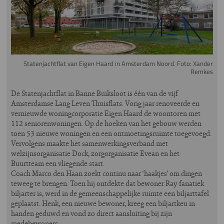
Statenjachtflat van Eigen Haard in Amsterdam Noord. Foto: Xander
Remkes
De Statenjachtflat in Banne Buiksloot is één van de vijf
Amsterdamse Lang Leven Thuisflats. Vorig jaar renoveerde en
vernieuwde woningcorporatie Eigen Haard de woontoren met
112 seniorenwoningen. Op de hoeken van het gebouw werden
toen 53 nieuwe woningen en een ontmoetingsruimte toegevoegd.
Vervolgens maakte het samenwerkingsverband met
welzijnsorganisatie Dock, zorgorganisatie Evean en het
Buurtteam een vliegende start.
Coach Marco den Haan zoekt continu naar ‘haakjes’ om dingen
teweeg te brengen. Toen hij ontdekte dat bewoner Ray fanatiek
biljarter is, werd in de gemeenschappelijke ruimte een biljarttafel
geplaatst. Henk, een nieuwe bewoner, kreeg een biljartkeu in
handen geduwd en vond zo direct aansluiting bij zijn
medebewoners.