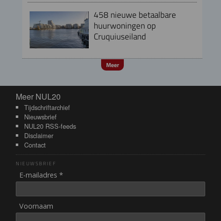
458 nieuwe betaalbare
huurwoningen op
Cruquiuseiland
Meer
Meer NUL20
Meer NUL20
Tijdschriftarchief
Nieuwsbrief
NUL20 RSS-feeds
Disclaimer
Contact
NIEUWSBRIEF
E-mailadres *
Voornaam