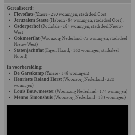
Gerealiseerd:
(Ymere - 250 woningen, stadsdeel Oost
Flevoflats
(Habion - 84 woningen, stadsdeel Oost).
Jeruzalem Staete
(Rochdale - 184 woningen, stadsdeel Nieuw-
Osdorperhof
West
(Woonzorg Nederland -72 woningen, stadsdeel
Ookmeerflat
Nieuw-West)
(Eigen Haard, - 160 woningen, stadsdeel
Statenjachtflat
Noord)
In voorbereiding:
(Ymere - 348 woningen)
De Garstkamp
(Woonzorg Nederland - 220
Henriette Roland Horst
woningen)
(Woonzorg Nederland - 174 woningen)
Louis Bouwmeester
(Woonzorg Nederland - 183 woningen)
Menno Simonshuis