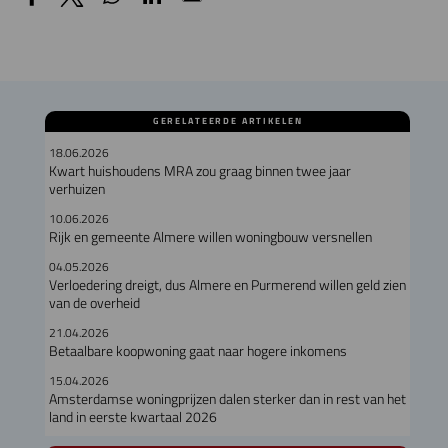
GERELATEERDE ARTIKELEN
18.06.2026
Kwart huishoudens MRA zou graag binnen twee jaar
verhuizen
10.06.2026
Rijk en gemeente Almere willen woningbouw versnellen
04.05.2026
Verloedering dreigt, dus Almere en Purmerend willen geld zien
van de overheid
21.04.2026
Betaalbare koopwoning gaat naar hogere inkomens
15.04.2026
Amsterdamse woningprijzen dalen sterker dan in rest van het
land in eerste kwartaal 2026