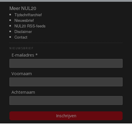
Meer NUL20
Meer NUL20
Tijdschriftarchief
Nieuwsbrief
NUL20 RSS-feeds
Disclaimer
Contact
NIEUWSBRIEF
E-mailadres *
Voornaam
Achternaam
Inschrijven
© NUL20, 2002-heden,
auteursrechten/disclaimer