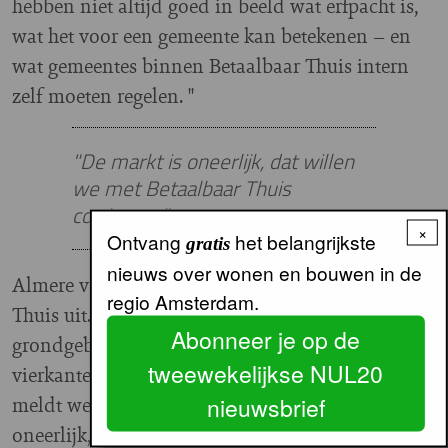
hebben niet altijd goed in beeld wat erfpacht is,
wat het voor een gemeente kan betekenen – en
wat gemeentes binnen Betaalbaar Thuis intern
zelf moeten regelen. "
"De markt is oneerlijk, dat willen
we met Betaalbaar Thuis
corrigeren"
×
Ontvang
het belangrijkste
gratis
nieuws over wonen en bouwen in de
Almere voert momenteel een pilot met Betaalbaar
regio Amsterdam.
Thuis uit. In de gemeente komen 86 betaalbare
Abonneer je op de
grondgebonden woningen van negentig
tweewekelijkse NUL20
vierkante meter. Het project zit in de tenderfase,
meldt wethouder Paul Tang: "De markt is
nieuwsbrief
oneerlijk, dat willen we met Betaalbaar Thuis