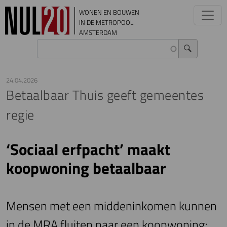
Overslaan en naar de inhoud gaan
WONEN EN BOUWEN
IN DE METROPOOL
AMSTERDAM
24.04.2026
Betaalbaar Thuis geeft gemeentes
regie
‘Sociaal erfpacht’ maakt
koopwoning betaalbaar
Mensen met een middeninkomen kunnen
in de MRA fluiten naar een koopwoning;