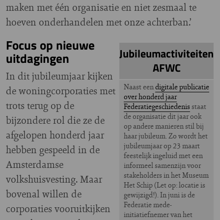
maken met één organisatie en niet zesmaal te
hoeven onderhandelen met onze achterban.’
Focus op nieuwe
Jubileumactiviteiten
uitdagingen
AFWC
In dit jubileumjaar kijken
Naast een
digitale publicatie
de woningcorporaties met
over honderd jaar
trots terug op de
Federatiegeschiedenis
staat
de organisatie dit jaar ook
bijzondere rol die ze de
op andere manieren stil bij
afgelopen honderd jaar
haar jubileum. Zo wordt het
jubileumjaar op 23 maart
hebben gespeeld in de
feestelijk ingeluid met een
Amsterdamse
informeel samenzijn voor
stakeholders in het Museum
volkshuisvesting. Maar
Het Schip (Let op: locatie is
bovenal willen de
gewijzigd!). In juni is de
Federatie mede-
corporaties vooruitkijken
initiatiefnemer van het