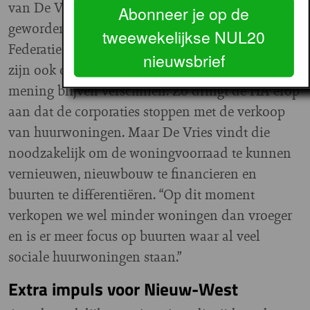
van De Vries de laatste jaren constructiever
Abonneer je op de
geworden. Over veel beleidsmaatregelen zijn de
tweewekelijkse NUL20
Federatie en de HA het met elkaar eens, maar er
nieuwsbrief
zijn ook onderwerpen waarover de partijen van
mening blijven verschillen. Zo dringt de HA erop
aan dat de corporaties stoppen met de verkoop
van huurwoningen. Maar De Vries vindt die
noodzakelijk om de woningvoorraad te kunnen
vernieuwen, nieuwbouw te financieren en
buurten te differentiëren. “Op dit moment
verkopen we wel minder woningen dan vroeger
en is er meer focus op buurten waar al veel
sociale huurwoningen staan.”
Extra impuls voor Nieuw-West