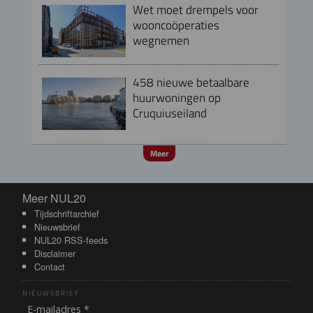
Wet moet drempels voor
wooncoöperaties
wegnemen
458 nieuwe betaalbare
huurwoningen op
Cruquiuseiland
Meer
Meer NUL20
Meer NUL20
Tijdschriftarchief
Nieuwsbrief
NUL20 RSS-feeds
Disclaimer
Contact
NIEUWSBRIEF
E-mailadres *