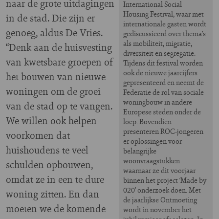
naar de grote uitdagingen
International Social
Housing Festival, waar met
in de stad. Die zijn er
internationale gasten wordt
genoeg, aldus De Vries.
gediscussieerd over thema’s
als mobiliteit, migratie,
“Denk aan de huisvesting
diversiteit en segregatie.
van kwetsbare groepen of
Tijdens dit festival worden
ook de nieuwe jaarcijfers
het bouwen van nieuwe
gepresenteerd en neemt de
woningen om de groei
Federatie de rol van sociale
woningbouw in andere
van de stad op te vangen.
Europese steden onder de
We willen ook helpen
loep. Bovendien
presenteren ROC-jongeren
voorkomen dat
er oplossingen voor
huishoudens te veel
belangrijke
woonvraagstukken
schulden opbouwen,
waarnaar ze dit voorjaar
omdat ze in een te dure
binnen het project ‘Made by
020’ onderzoek doen. Met
woning zitten. En dan
de jaarlijkse Ontmoeting
moeten we de komende
wordt in november het