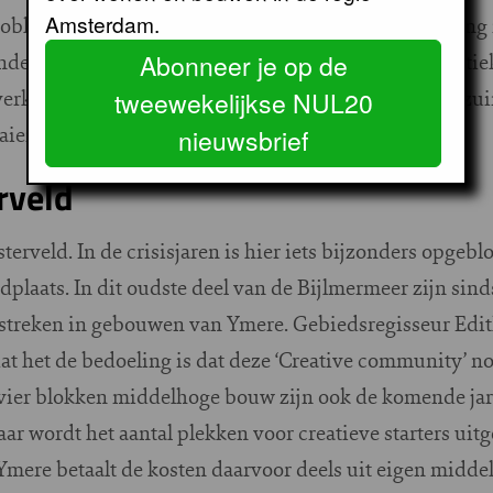
Amsterdam.
obleem goed aan te pakken. Er is betere samenwerking 
den gekeken wat we hier aan kunnen doen.” De politie
Abonneer je op de
verkiezingen – de druk op om eerder uitgevoerde bezu
tweewekelijkse NUL20
aien.
nieuwsbrief
rveld
erveld. In de crisisjaren is hier iets bijzonders opgebloe
plaats. In dit oudste deel van de Bijlmermeer zijn sin
gestreken in gebouwen van Ymere. Gebiedsregisseur Edi
t het de bedoeling is dat deze ‘Creative community’ nog 
de vier blokken middelhoge bouw zijn ook de komende j
jaar wordt het aantal plekken voor creatieve starters uit
mere betaalt de kosten daarvoor deels uit eigen middel