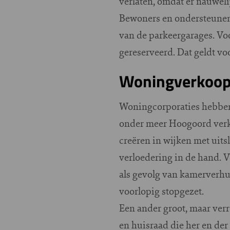
verlaten, omdat er nauwelij
Bewoners en ondersteunen
van de parkeergarages. Voo
gereserveerd. Dat geldt vo
Woningverkoop
Woningcorporaties hebben
onder meer Hoogoord verk
creëren in wijken met uit
verloedering in de hand. V
als gevolg van kamerverh
voorlopig stopgezet.
Een ander groot, maar verr
en huisraad die her en de