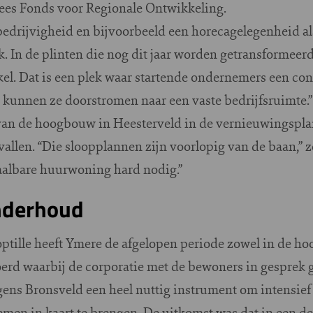
ees Fonds voor Regionale Ontwikkeling.
bedrijvigheid en bijvoorbeeld een horecagelegenheid al
k. In de plinten die nog dit jaar worden getransformeer
el. Dat is een plek waar startende ondernemers een co
 kunnen ze doorstromen naar een vaste bedrijfsruimte.”
 van de hoogbouw in Heesterveld in de vernieuwingspla
gevallen. “Die sloopplannen zijn voorlopig van de baan,” 
taalbare huurwoning hard nodig.”
onderhoud
ptille heeft Ymere de afgelopen periode zowel in de ho
erd waarbij de corporatie met de bewoners in gesprek 
gens Bronsveld een heel nuttig instrument om intensie
emen in kaart te brengen. De uitkomst was dat in een d