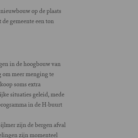
 nieuwbouw op de plaats
ft de gemeente een ton
ngen in de hoogbouw van
ng om meer menging te
rkoop soms extra
jke situaties geleid, mede
programma in de H-buurt
jlmer zijn de bergen afval
delingen zijn momenteel