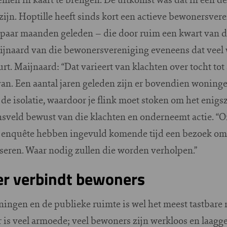
jn. Hoptille heeft sinds kort een actieve bewonersvere
paar maanden geleden – die door ruim een kwart van 
ijnaard van die bewonersvereniging eveneens dat veel
rt. Maijnaard: “Dat varieert van klachten over tocht t
an. Een aantal jaren geleden zijn er bovendien wonin
 de isolatie, waardoor je flink moet stoken om het enigs
nsveld bewust van die klachten en onderneemt actie. “
 enquête hebben ingevuld komende tijd een bezoek om
eren. Waar nodig zullen die worden verholpen.”
r verbindt bewoners
ningen en de publieke ruimte is wel het meest tastbare 
 is veel armoede; veel bewoners zijn werkloos en laagge