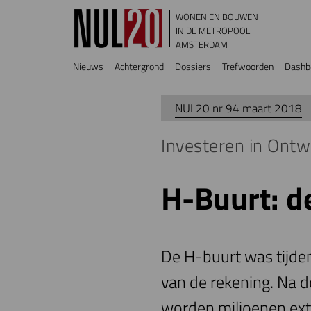
Overslaan en naar de inhoud gaan
WONEN EN BOUWEN
IN DE METROPOOL
AMSTERDAM
Hoofdnavigatie
Nieuws
Achtergrond
Dossiers
Trefwoorden
Dashb
NUL20 nr 94 maart 2018
Investeren in Ontw
H-Buurt: d
De H-buurt was tijde
van de rekening. Na d
worden miljoenen ext