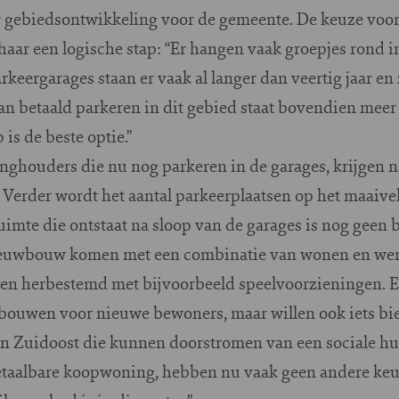
 gebiedsontwikkeling voor de gemeente. De keuze voor
haar een logische stap: “Er hangen vaak groepjes rond i
rkeergarages staan er vaak al langer dan veertig jaar en 
van betaald parkeren in dit gebied staat bovendien meer
 is de beste optie.”
houders die nu nog parkeren in de garages, krijgen na
 Verder wordt het aantal parkeerplaatsen op het maaive
uimte die ontstaat na sloop van de garages is nog geen 
nieuwbouw komen met een combinatie van wonen en wer
n herbestemd met bijvoorbeeld speelvoorzieningen. E
 bouwen voor nieuwe bewoners, maar willen ook iets bi
n Zuidoost die kunnen doorstromen van een sociale h
taalbare koopwoning, hebben nu vaak geen andere keus