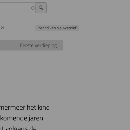
L20
Inschrijven nieuwsbrief
Eerste verdieping
lmermeer het kind
e komende jaren
t volgens de