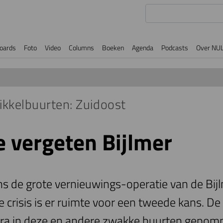
oards
Foto
Video
Columns
Boeken
Agenda
Podcasts
Over NU
ikkelbuurten: Zuidoost
e vergeten Bijlmer
ns de grote vernieuwings-operatie van de Bij
e crisis is er ruimte voor een tweede kans. D
ra in deze en andere zwakke buurten gepomp