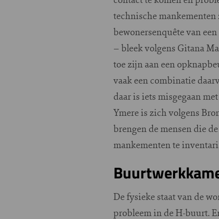
technische mankementen zi
bewonersenquête van een 
– bleek volgens Gitana Ma
toe zijn aan een opknapbeu
vaak een combinatie daarv
daar is iets misgegaan met
Ymere is zich volgens Bro
brengen de mensen die de
mankementen te inventaris
Buurtwerkkame
De fysieke staat van de wo
probleem in de H-buurt. Er