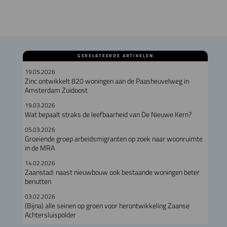
GERELATEERDE ARTIKELEN
19.05.2026
Zinc ontwikkelt 820 woningen aan de Paasheuvelweg in
Amsterdam Zuidoost
19.03.2026
Wat bepaalt straks de leefbaarheid van De Nieuwe Kern?
05.03.2026
Groeiende groep arbeidsmigranten op zoek naar woonruimte
in de MRA
14.02.2026
Zaanstad: naast nieuwbouw ook bestaande woningen beter
benutten
03.02.2026
(Bijna) alle seinen op groen voor herontwikkeling Zaanse
Achtersluispolder