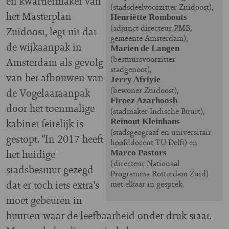
en kwartiermaker van
(stadsdeelvoorzitter Zuidoost),
het Masterplan
Henriëtte Rombouts
(adjunct-directeur PMB,
Zuidoost, legt uit dat
gemeente Amsterdam),
de wijkaanpak in
Marien de Langen
(bestuursvoorzitter
Amsterdam als gevolg
stadgenoot),
van het afbouwen van
Jerry Afriyie
(bewoner Zuidoost),
de Vogelaaraanpak
Firoez Azarhoosh
door het toenmalige
(stadmaker Indische Buurt),
kabinet feitelijk is
Reinout Kleinhans
(stadsgeograaf en universitair
gestopt. “In 2017 heeft
hoofddocent TU Delft) en
het huidige
Marco Pastors
(directeur Nationaal
stadsbestuur gezegd
Programma Rotterdam Zuid)
dat er toch iets extra's
met elkaar in gesprek.
moet gebeuren in
buurten waar de leefbaarheid onder druk staat.