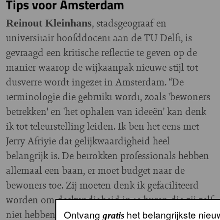
Tips voor Amsterdam
, stadsgeograaf en
Reinout Kleinhans
universitair hoofddocent aan de TU Delft, is
gevraagd een kritische reflectie te geven op de
manier waarop de wijkaanpak nieuwe stijl tot
dusverre wordt ingezet in Amsterdam. “De
terminologie die gebruikt wordt, zoals 'bewoners
betrekken' en 'het ophalen van ideeën' kan denk
ik tot teleurstelling leiden. Ik ben het eens met
Jerry Afriyie dat gelijkwaardigheid heel
belangrijk is. De betrokken professionals hebben
allemaal een baan, er moet budget naar de
bewoners toe. Zij moeten denk ik gefaciliteerd
worden om deskundigheid in te huren die zij zelf
niet hebben maar wel nodig hebben in het
Ontvang
het belangrijkste nieu
gratis