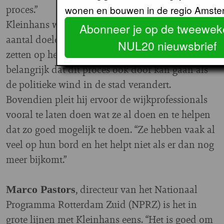
proces.”
wonen en bouwen in de regio Amste
Kleinhans wijst er ook op dat het goed is een
Abonneer je op de tweeweke
aantal doelen te formuleren, maar vooral in te
NUL20 nieuwsbrief
zetten op het proces. Daarbij is het uitermate
belangrijk dat dit proces ook door kan gaan als
de politieke wind in de stad verandert.
Bovendien pleit hij ervoor de wijkprofessionals
vooral te laten doen wat ze al doen en te helpen
dat zo goed mogelijk te doen. “Ze hebben vaak al
veel op hun bord en het helpt niet als er dan nog
meer bijkomt.”
, directeur van het Nationaal
Marco Pastors
Programma Rotterdam Zuid (NPRZ) is het in
grote lijnen met Kleinhans eens. “Het is goed om