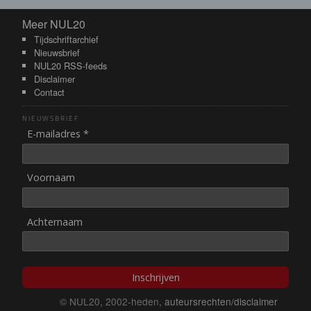
Meer NUL20
Meer NUL20
Tijdschriftarchief
Nieuwsbrief
NUL20 RSS-feeds
Disclaimer
Contact
NIEUWSBRIEF
E-mailadres *
Voornaam
Achternaam
Inschrijven
© NUL20, 2002-heden,
auteursrechten/disclaimer