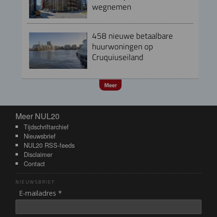
wegnemen
458 nieuwe betaalbare
huurwoningen op
Cruquiuseiland
Meer
Meer NUL20
Meer NUL20
Tijdschriftarchief
Nieuwsbrief
NUL20 RSS-feeds
Disclaimer
Contact
NIEUWSBRIEF
E-mailadres *