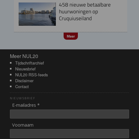
458 nieuwe betaalbare
huurwoningen op
Cruquiuseiland
Meer
Meer NUL20
Meer NUL20
Tijdschriftarchief
Nieuwsbrief
NUL20 RSS-feeds
Disclaimer
Contact
NIEUWSBRIEF
E-mailadres *
Voornaam