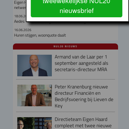
tweewekelijkse NUL20
Eigen Haard sloopt Dichtersbuurt maar beschermt sociale
netwerken
nieuwsbrief
18.06.2026
Aedes: winstbelasting moet verder omlaag!
16.06.2026
Huren stijgen, woonquote daalt
NUL20 NIEUWS
Armand van de Laar per 1
september aangesteld als
secretaris-directeur MRA
Peter Kranenburg nieuwe
directeur Financiën en
Bedrijfsvoering bij Lieven de
Key
Directieteam Eigen Haard
compleet met twee nieuwe