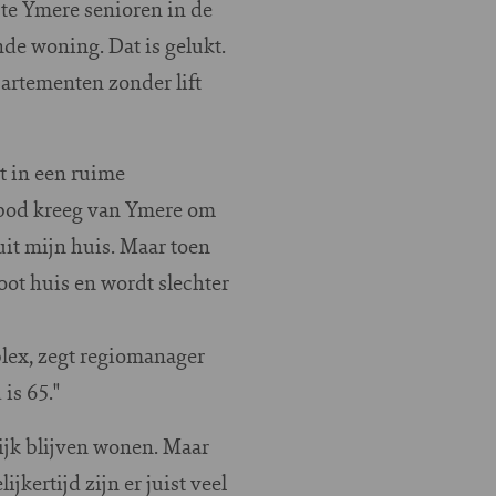
e Ymere senioren in de
de woning. Dat is gelukt.
rtementen zonder lift
t in een ruime
nbod kreeg van Ymere om
it mijn huis. Maar toen
oot huis en wordt slechter
plex, zegt regiomanager
is 65."
ijk blijven wonen. Maar
kertijd zijn er juist veel