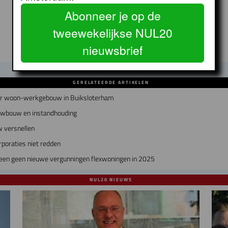
Abonneer je op de
tweewekelijkse NUL20
nieuwsbrief
GERELATEERDE ARTIKELEN
air woon-werkgebouw in Buiksloterham
euwbouw en instandhouding
 versnellen
poraties niet redden
en geen nieuwe vergunningen flexwoningen in 2025
NUL20 NIEUWS