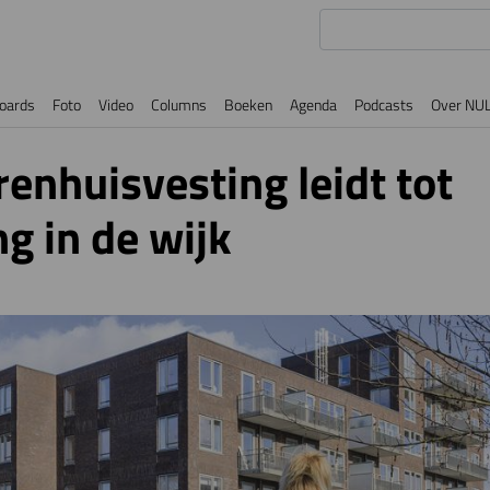
oards
Foto
Video
Columns
Boeken
Agenda
Podcasts
Over NU
enhuisvesting leidt tot
g in de wijk