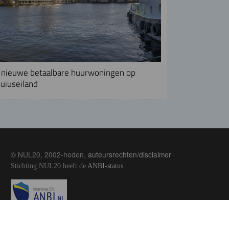
nieuwe betaalbare huurwoningen op
uiuseiland
© NUL20, 2002-heden,
auteursrechten/disclaimer
Stichting NUL20 heeft de
ANBI-status
.
Image