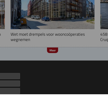
n
Wet moet drempels voor wooncoöperaties
458 
wegnemen
Cruq
Meer