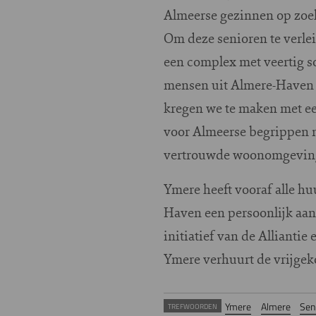
Almeerse gezinnen op zoek
Om deze senioren te verle
een complex met veertig s
mensen uit Almere-Haven o
kregen we te maken met ee
voor Almeerse begrippen me
vertrouwde woonomgeving 
Ymere heeft vooraf alle h
Haven een persoonlijk aa
initiatief van de Allianti
Ymere verhuurt de vrijge
Ymere
Almere
Sen
TREFWOORDEN