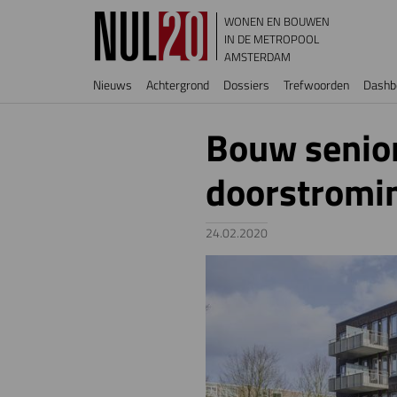
Overslaan en naar de inhoud gaan
WONEN EN BOUWEN
IN DE METROPOOL
AMSTERDAM
Hoofdnavigatie
Nieuws
Achtergrond
Dossiers
Trefwoorden
Dashb
Bouw senior
doorstromin
24.02.2020
Image