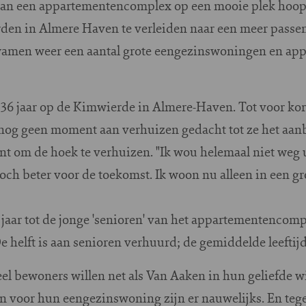
van een appartementencomplex op een mooie plek hoopt
den in Almere Haven te verleiden naar een meer passen
amen weer een aantal grote eengezinswoningen en appa
 36 jaar op de Kimwierde in Almere-Haven. Tot voor kor
nog geen moment aan verhuizen gedacht tot ze het aa
t om de hoek te verhuizen. "Ik wou helemaal niet weg u
toch beter voor de toekomst. Ik woon nu alleen in een gr
jaar tot de jonge 'senioren' van het appartementencom
helft is aan senioren verhuurd; de gemiddelde leeftijd 
el bewoners willen net als Van Aaken in hun geliefde w
n voor hun eengezinswoning zijn er nauwelijks. En tegelij