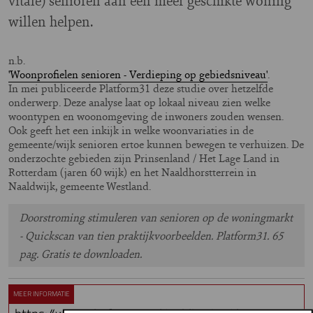
vitale) senioren aan een meer geschikte woning
willen helpen.
n.b.
'Woonprofielen senioren - Verdieping op gebiedsniveau'
.
In mei publiceerde Platform31 deze studie over hetzelfde
onderwerp. Deze analyse laat op lokaal niveau zien welke
woontypen en woonomgeving de inwoners zouden wensen.
Ook geeft het een inkijk in welke woonvariaties in de
gemeente/wijk senioren ertoe kunnen bewegen te verhuizen. De
onderzochte gebieden zijn Prinsenland / Het Lage Land in
Rotterdam (jaren 60 wijk) en het Naaldhorstterrein in
Naaldwijk, gemeente Westland.
Doorstroming stimuleren van senioren op de woningmarkt
- Quickscan van tien praktijkvoorbeelden. Platform31. 65
pag. Gratis te downloaden.
MEER INFORMATIE