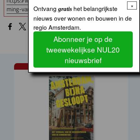
https://www.platform31.nl/publicaties/doorstro
×
Ontvang
het belangrijkste
ming-van-senioren-stimuleren-op-d…
gratis
nieuws over wonen en bouwen in de
regio Amsterdam.
Abonneer je op de
tweewekelijkse NUL20
nieuwsbrief
BOEKBESPREKINGEN