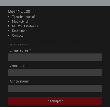
Meer NUL20
Meer NUL20
Tijdschriftarchief
Nieuwsbrief
NUL20 RSS-feeds
Disclaimer
Contact
NIEUWSBRIEF
E-mailadres *
Voornaam
Achternaam
Inschrijven
© NUL20, 2002-heden,
auteursrechten/disclaimer