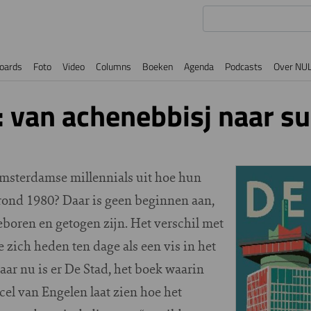
oards
Foto
Video
Columns
Boeken
Agenda
Podcasts
Over NU
van achenebbisj naar su
Amsterdamse millennials uit hoe hun
g rond 1980? Daar is geen beginnen aan,
geboren en getogen zijn. Het verschil met
e zich heden ten dage als een vis in het
Maar nu is er De Stad, het boek waarin
cel van Engelen laat zien hoe het