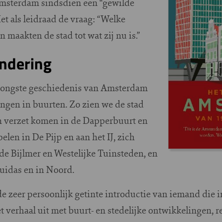
Amsterdam sindsdien een “gewilde
t als leidraad de vraag: “Welke
 maakten de stad tot wat zij nu is.”
andering
 jongste geschiedenis van Amsterdam
ngen in buurten. Zo zien we de stad
in verzet komen in de Dapperbuurt en
len in De Pijp en aan het IJ, zich
de Bijlmer en Westelijke Tuinsteden, en
uidas en in Noord.
e zeer persoonlijk getinte introductie van iemand die i
t verhaal uit met buurt- en stedelijke ontwikkelingen, r