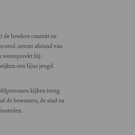
t de bredere context en
anceerd, neemt afstand van
 weerspreekt hij:
ijken een fijne jeugd.
fdpersonen kijken terug
of de bewoners, de stad en
uinsteden.