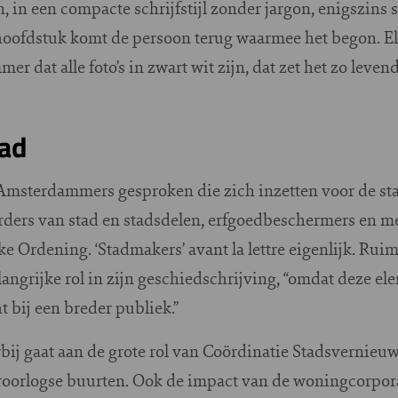
, in een compacte schrijfstijl zonder jargon, enigszins 
 hoofdstuk komt de persoon terug waarmee het begon. El
er dat alle foto’s in zwart wit zijn, dat zet het zo lev
tad
 Amsterdammers gesproken die zich inzetten voor de stad
urders van stad en stadsdelen, erfgoedbeschermers en 
e Ordening. ‘Stadmakers’ avant la lettre eigenlijk. Rui
angrijke rol in zijn geschiedschrijving, “omdat deze el
t bij een breder publiek.”
rbij gaat aan de grote rol van Coördinatie Stadsvernie
roorlogse buurten. Ook de impact van de woningcorpora