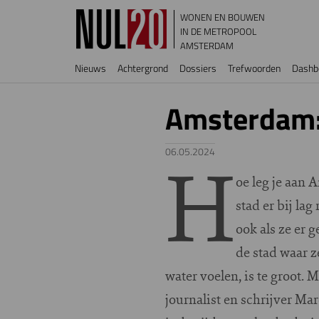
Overslaan en naar de inhoud gaan
WONEN EN BOUWEN
IN DE METROPOOL
AMSTERDAM
Hoofdnavigatie
Nieuws
Achtergrond
Dossiers
Trefwoorden
Dashb
Amsterdam: 
H
06.05.2024
oe leg je aan 
stad er bij la
ook als ze er 
de stad waar z
water voelen, is te groot. 
journalist en schrijver Mar