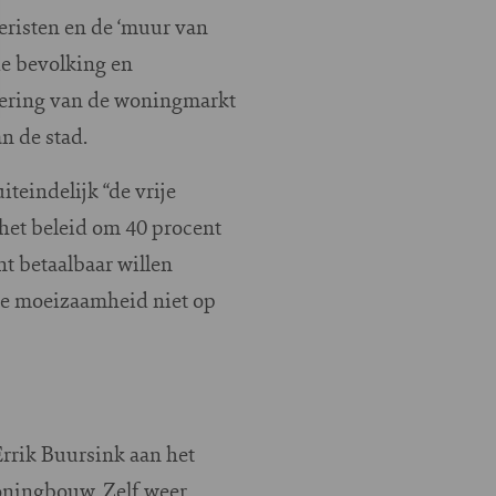
eristen en de ‘muur van
de bevolking en
isering van de woningmarkt
n de stad.
teindelijk “de vrije
 het beleid om 40 procent
t betaalbaar willen
die moeizaamheid niet op
Errik Buursink aan het
oningbouw. Zelf weer