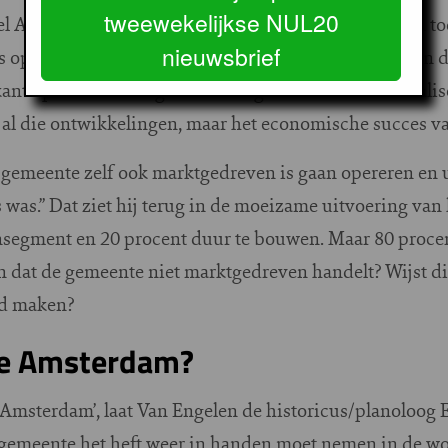
tweewekelijkse NUL20
el Amsterdam, gaat over de toevloed aan inwoners en to
nieuwsbrief
sis op de stad afkwam. Over de internationalisering van 
nt op kunnen. Volgens Van Engelen is niet de liberal
 al die ontwikkelingen, maar het economische succes va
 gemeente zelf ook marktgedreven is gaan opereren en ui
 was.” Dat ziet hij terug in de moeizame uitvoering van
nsegment en 20 procent duur te bouwen. Maar 80 procen
an dat de gemeente niet marktgedreven handelt? Wijst 
tad maken?
we Amsterdam?
 Amsterdam’, laat Van Engelen de historicus/planoloog 
 gemeente het heft weer in handen moet nemen in de w