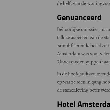
de helft van de woningvoor
Genuanceerd
Behoorlijke omissies, maar
talloze aspecten van de st
simplificerende beeldvormi
Amsterdam was voor velen 
‘Onversneden yuppenhaat’ 
In de hoofdstukken over d
op wat ze toen in gang he
de samenleving beter werd
Hotel Amsterd