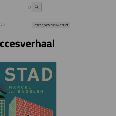
L20
Inschrijven nieuwsbrief
ccesverhaal