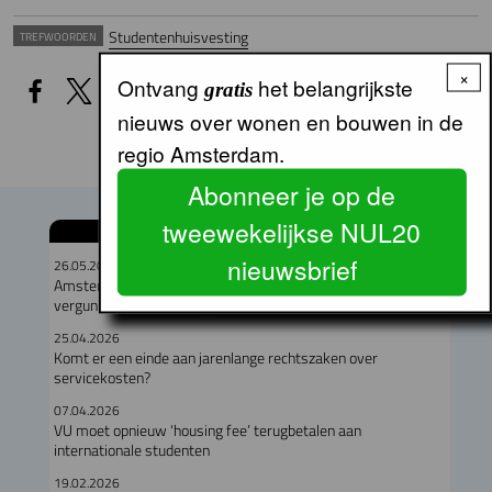
Studentenhuisvesting
TREFWOORDEN
×
Ontvang
het belangrijkste
gratis
nieuws over wonen en bouwen in de
regio Amsterdam.
Abonneer je op de
tweewekelijkse NUL20
GERELATEERDE ARTIKELEN
nieuwsbrief
26.05.2026
Amsterdam, Almere, Hilversum en Amstelveen geen nieuwe
vergunningen flexwoningen in 2025
25.04.2026
Komt er een einde aan jarenlange rechtszaken over
servicekosten?
07.04.2026
VU moet opnieuw ‘housing fee’ terugbetalen aan
internationale studenten
19.02.2026