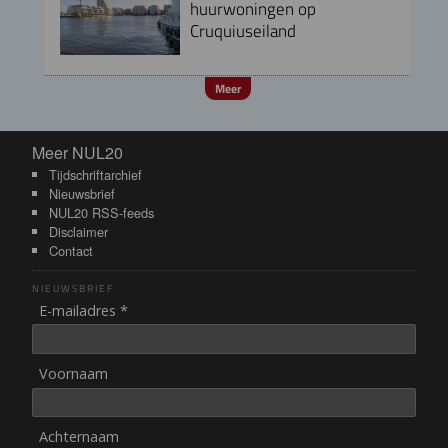
huurwoningen op
Cruquiuseiland
Meer
Meer NUL20
Meer NUL20
Tijdschriftarchief
Nieuwsbrief
NUL20 RSS-feeds
Disclaimer
Contact
NIEUWSBRIEF
E-mailadres *
Voornaam
Achternaam