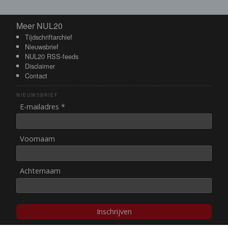
Meer NUL20
Meer NUL20
Tijdschriftarchief
Nieuwsbrief
NUL20 RSS-feeds
Disclaimer
Contact
NIEUWSBRIEF
E-mailadres *
Voornaam
Achternaam
Inschrijven