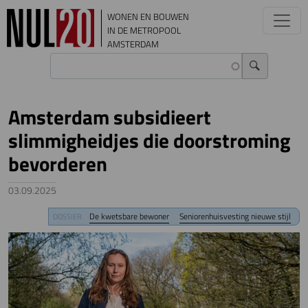
Overslaan en naar de inhoud gaan
WONEN EN BOUWEN
IN DE METROPOOL
AMSTERDAM
Amsterdam subsidieert
slimmigheidjes die doorstroming
bevorderen
03.09.2025
Image
De kwetsbare bewoner
Seniorenhuisvesting nieuwe stijl
DOSSIER