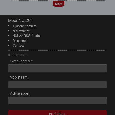
Meer
Meer NUL20
Meer NUL20
Tijdschriftarchief
Nieuwsbrief
NUL20 RSS-feeds
Disclaimer
Contact
NIEUWSBRIEF
E-mailadres *
Voornaam
Achternaam
Inschrijven