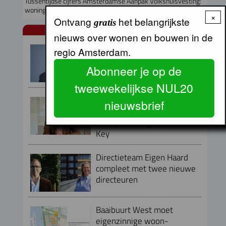
Tussentijdse cijfers Amsterdamse Aanpak Volkshuisvesting:
woningbouw trekt aan
×
Ontvang
het belangrijkste
gratis
NUL20 NIEUWS
nieuws over wonen en bouwen in de
Armand van de Laar per 1
regio Amsterdam.
september aangesteld als
Abonneer je op de
secretaris-directeur MRA
tweewekelijkse NUL20
Peter Kranenburg nieuwe
nieuwsbrief
directeur Financiën en
Bedrijfsvoering bij Lieven de
Key
Directieteam Eigen Haard
compleet met twee nieuwe
directeuren
Baaibuurt West moet
eigenzinnige woon-