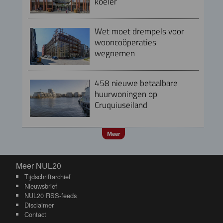
koeler
Wet moet drempels voor
wooncoöperaties
wegnemen
458 nieuwe betaalbare
huurwoningen op
Cruquiuseiland
Meer
Meer NUL20
Meer NUL20
Tijdschriftarchief
Nieuwsbrief
NUL20 RSS-feeds
Disclaimer
Contact