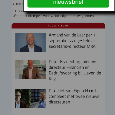
nieuwsbrief
Slimme ramen houden woningen tot 5 graden koeler
01.07.2026
Wet moet drempels voor wooncoöperaties wegnemen
NUL20 NIEUWS
Armand van de Laar per 1
september aangesteld als
secretaris-directeur MRA
Peter Kranenburg nieuwe
directeur Financiën en
Bedrijfsvoering bij Lieven de
Key
Directieteam Eigen Haard
compleet met twee nieuwe
directeuren