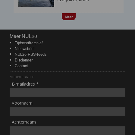
Meer
Meer NUL20
Meer NUL20
Tijdschriftarchief
Nieuwsbrief
NUL20 RSS-feeds
Disclaimer
Contact
NIEUWSBRIEF
E-mailadres *
Voornaam
Achternaam