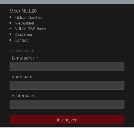
Meer NUL20
Meer NUL20
Tijdschriftarchief
Nieuwsbrief
NUL20 RSS-feeds
Disclaimer
Contact
NIEUWSBRIEF
E-mailadres *
Voornaam
Achternaam
Inschrijven
© NUL20, 2002-heden,
auteursrechten/disclaimer