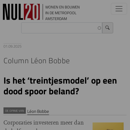
Overslaan en naar de inhoud gaan
WONEN EN BOUWEN
IN DE METROPOOL
AMSTERDAM
01.09.2025
Column Léon Bobbe
Is het ‘treintjesmodel’ op een
dood spoor beland?
Léon Bobbe
DE OPINIE VAN
Corporaties investeren meer dan
Image