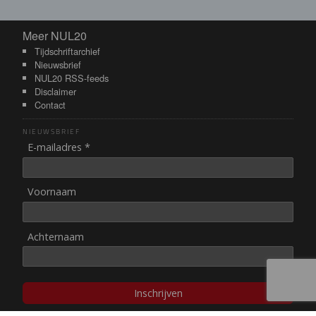
Meer NUL20
Meer NUL20
Tijdschriftarchief
Nieuwsbrief
NUL20 RSS-feeds
Disclaimer
Contact
NIEUWSBRIEF
E-mailadres *
Voornaam
Achternaam
Inschrijven