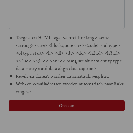
Toegelaten HTML-tags: <a href hreflang> <em>
<strong> <cite> <blockquote cite> <code> <ul type>
<ol type start> <li> <dl> <dt> <dd> <h2 id> <h3 id>
<h4 id> <h5 id> <h6 id> <img src alt data-entity-type
data-entity-uuid data-align data-caption>
Regels en alinea's worden automatisch gesplitst.
Web- en e-mailadressen worden automatisch naar links
omgezet.