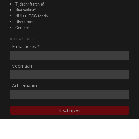
Tijdschriftarchief
Nieuwsbrief
NUL20 RSS-feeds
Disclaimer
Contact
NIEUWSBRIEF
E-mailadres *
Voornaam
Achternaam
Inschrijven
© NUL20, 2002-heden,
auteursrechten/disclaimer
Stichting NUL20 heeft de
ANBI-status
.