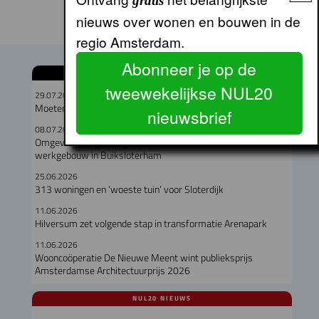
gratis
nieuws over wonen en bouwen in de
regio Amsterdam.
Abonneer je op de
GERELATEERDE ARTIKELEN
tweewekelijkse NUL20
29.07.2026
Moeten hooggelegen en laaggelegen corporaties fuseren?
nieuwsbrief
08.07.2026
Omgevingsvergunning verleend voor circulair woon-
werkgebouw in Buiksloterham
25.06.2026
313 woningen en ‘woeste tuin’ voor Sloterdijk
11.06.2026
Hilversum zet volgende stap in transformatie Arenapark
11.06.2026
Wooncoöperatie De Nieuwe Meent wint publieksprijs
Amsterdamse Architectuurprijs 2026
NUL20 NIEUWS