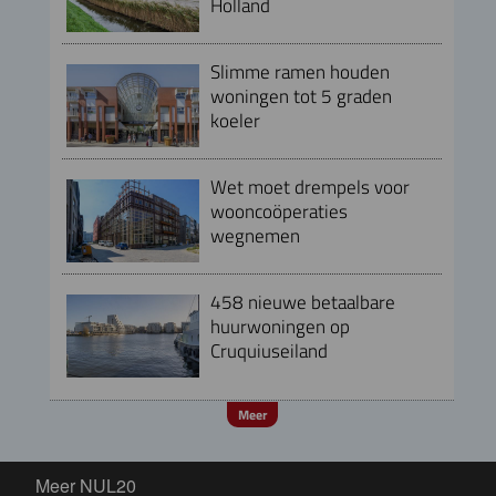
Holland
Slimme ramen houden
woningen tot 5 graden
koeler
Wet moet drempels voor
wooncoöperaties
wegnemen
458 nieuwe betaalbare
huurwoningen op
Cruquiuseiland
Meer
Meer NUL20
Meer NUL20