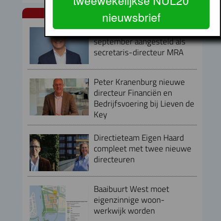
tweewekelijkse NUL20
nieuwsbrief
NUL20 NIEUWS
Armand van de Laar per 1
september aangesteld als
secretaris-directeur MRA
Peter Kranenburg nieuwe
directeur Financiën en
Bedrijfsvoering bij Lieven de
Key
Directieteam Eigen Haard
compleet met twee nieuwe
directeuren
Baaibuurt West moet
eigenzinnige woon-
werkwijk worden