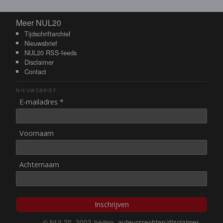
Meer NUL20
Meer NUL20
Tijdschriftarchief
Nieuwsbrief
NUL20 RSS-feeds
Disclaimer
Contact
NIEUWSBRIEF
E-mailadres *
Voornaam
Achternaam
Inschrijven
© NUL20, 2002-heden,
auteursrechten/disclaimer