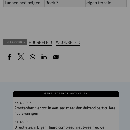
kunnen beëindigen
Boek 7
eigen terrein
HUURBELEID
WOONBELEID
TREFWOORDEN
GERELATEERDE ARTIKELEN
23.07.2026
Amsterdam verloor in een jaar meer dan duizend particuliere
huurwoningen
21.07.2026
Directieteam Eigen Haard compleet met twee nieuwe