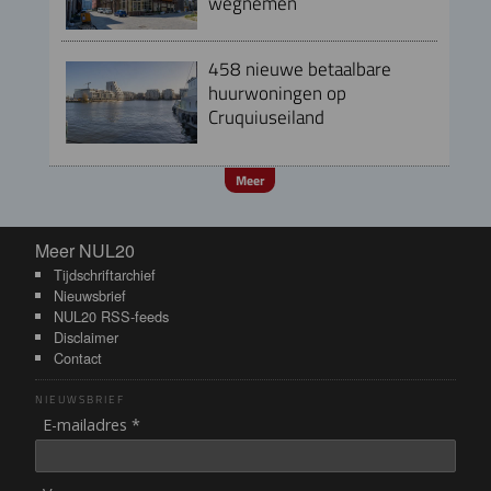
wegnemen
458 nieuwe betaalbare
huurwoningen op
Cruquiuseiland
Meer
Meer NUL20
Meer NUL20
Tijdschriftarchief
Nieuwsbrief
NUL20 RSS-feeds
Disclaimer
Contact
NIEUWSBRIEF
E-mailadres *