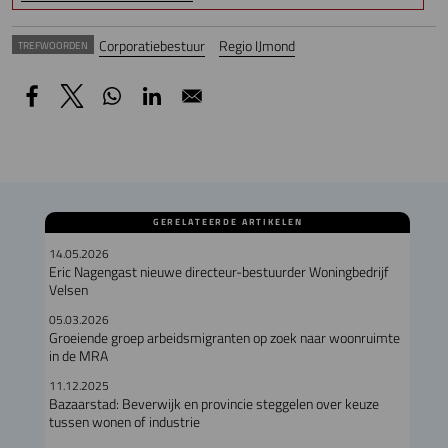
Corporatiebestuur
Regio IJmond
TREFWOORDEN
GERELATEERDE ARTIKELEN
14.05.2026
Eric Nagengast nieuwe directeur-bestuurder Woningbedrijf
Velsen
05.03.2026
Groeiende groep arbeidsmigranten op zoek naar woonruimte
in de MRA
11.12.2025
Bazaarstad: Beverwijk en provincie steggelen over keuze
tussen wonen of industrie