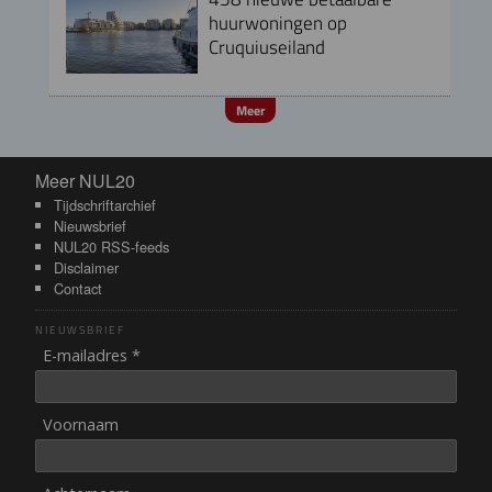
huurwoningen op
Cruquiuseiland
Meer
Meer NUL20
Meer NUL20
Tijdschriftarchief
Nieuwsbrief
NUL20 RSS-feeds
Disclaimer
Contact
NIEUWSBRIEF
E-mailadres *
Voornaam