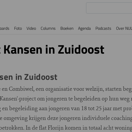
oards
Foto
Video
Columns
Boeken
Agenda
Podcasts
Over NU
 Kansen in Zuidoost
en in Zuidoost
en Combiwel, een organisatie voor welzijn, starten be
Kansen’-project om jongeren te begeleiden op hun weg n
ng en begeleiding aan jongeren van 18 tot 25 jaar met pr
ve omgeving krijgen deze jongeren individuele coaching
betrokken. In de flat Florijn komen in totaal acht woni