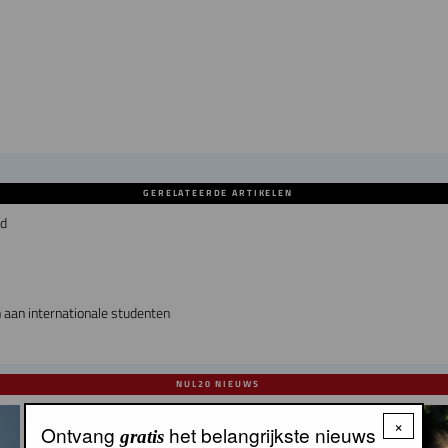
GERELATEERDE ARTIKELEN
wd
 aan internationale studenten
NUL20 NIEUWS
×
Ontvang
het belangrijkste nieuws
gratis