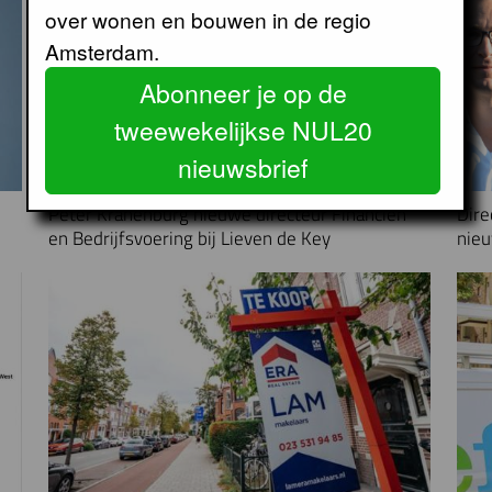
over wonen en bouwen in de regio
Amsterdam.
Abonneer je op de
tweewekelijkse NUL20
nieuwsbrief
Peter Kranenburg nieuwe directeur Financiën
Dire
en Bedrijfsvoering bij Lieven de Key
nieu