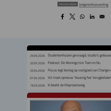
Jongerenhuisvesting
TREFWOORDEN
Studentenhuizen gevraagd, studio’s gebou
29.05.2026
Podcast: De Woningcrisis Toen en Nu
20.05.2026
Fiscus legt beslag op vastgoed van Change=
20.04.2026
VU moet opnieuw ‘housing fee’ terugbetalen
07.04.2026
In beeld: de Klaprozenweg
19.03.2026