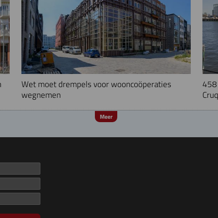
n
Wet moet drempels voor wooncoöperaties
458 
wegnemen
Cruq
Meer