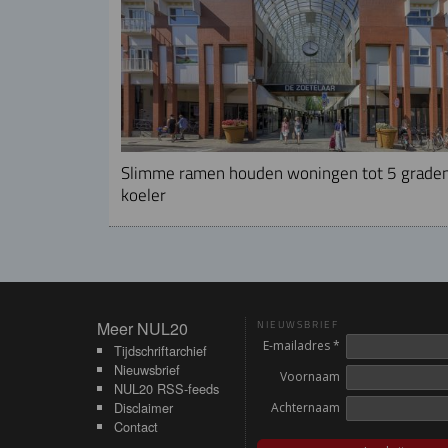
Slimme ramen houden woningen tot 5 grade
koeler
Meer NUL20
Meer NUL20
NIEUWSBRIEF
E-mailadres *
Tijdschriftarchief
Nieuwsbrief
Voornaam
NUL20 RSS-feeds
Disclaimer
Achternaam
Contact