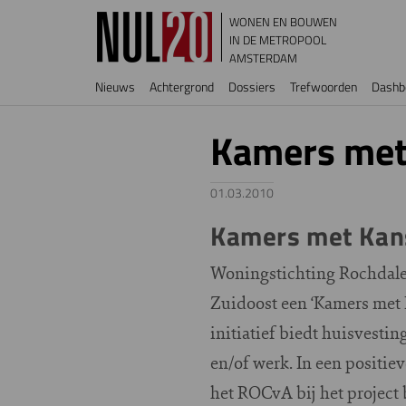
Overslaan en naar de inhoud gaan
WONEN EN BOUWEN
IN DE METROPOOL
AMSTERDAM
Hoofdnavigatie
Nieuws
Achtergrond
Dossiers
Trefwoorden
Dashb
Kamers met
01.03.2010
Kamers met Kans
Woningstichting Rochdale 
Zuidoost een ‘Kamers met 
initiatief biedt huisvesti
en/of werk. In een positie
het ROCvA bij het project 