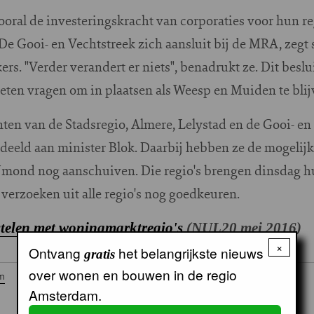
ral de investeringskracht van corporaties voor hun re
e Gooi- en Vechtstreek zich aansluit bij de MRA, zegt 
s. "Verder verandert er niets", benadrukt ze. Dit besl
eten vragen om in plaatsen als Weesp en Muiden te blij
ten van de Stadsregio, Almere, Lelystad en de Gooi- e
eld aan minister Blok. Daarbij hebben ze de mogelijk
Jmond nog aanschuiven. Die regio's brengen dinsdag hu
 verzoeken uit alle regio's nog goedkeuren.
telen met woningmarktregio's
(NUL20 mei 2016)
×
Ontvang
het belangrijkste nieuws
gratis
over wonen en bouwen in de regio
am
Amsterdam.