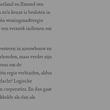
erland en IJmond een
 zo'n keuze is besloten in
één woningmarktregio
i een verzoek indienen om
nvesteren in nieuwbouw en
rhouden, maar verder zijn
 wens om de
één regio verbinden, aldus
edacht? Logische
n corporaties. En dan gaat
ikkelde als-dan-als