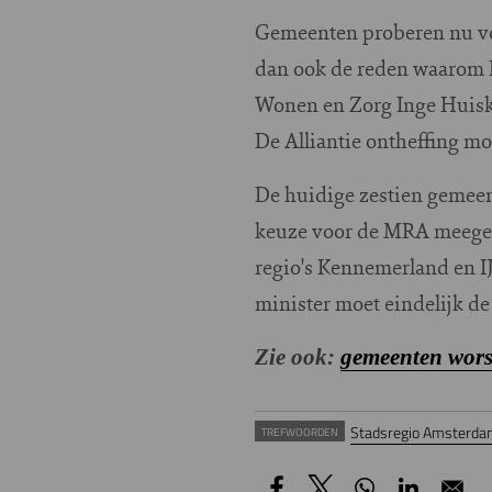
Gemeenten proberen nu voo
dan ook de reden waarom D
Wonen en Zorg Inge Huisker
De Alliantie ontheffing mo
De huidige zestien gemeen
keuze voor de MRA meegede
regio's Kennemerland en I
minister moet eindelijk de
Zie ook:
gemeenten wors
Stadsregio Amsterd
TREFWOORDEN