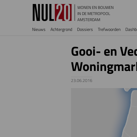
Overslaan en naar de inhoud gaan
WONEN EN BOUWEN
IN DE METROPOOL
AMSTERDAM
Hoofdnavigatie
Nieuws
Achtergrond
Dossiers
Trefwoorden
Dashb
Gooi- en Vec
Woningmar
23.06.2016
Image