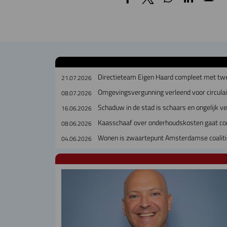
Directieteam Eigen Haard compleet met tw
21.07.2026
Omgevingsvergunning verleend voor circul
08.07.2026
Schaduw in de stad is schaars en ongelijk v
16.06.2026
Kaasschaaf over onderhoudskosten gaat cor
08.06.2026
Wonen is zwaartepunt Amsterdamse coalitie, 
04.06.2026