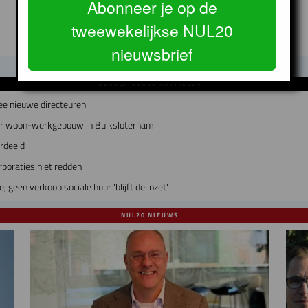
Abonneer je op de
tweewekelijkse NUL20
nieuwsbrief
GERELATEERDE ARTIKELEN
ee nieuwe directeuren
air woon-werkgebouw in Buiksloterham
erdeeld
poraties niet redden
geen verkoop sociale huur 'blijft de inzet'
NUL20 NIEUWS