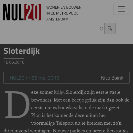
Overslaan en naar de inhoud gaan
WONEN EN BOUWEN
IN DE METROPOOL
AMSTERDAM
Sloterdijk
18.05.2016
NUL20 nr 86 mei 2016
Nico Boink
D
eze zomer krijgt Sloterdijk zijn eerste vaste
bewoners. Met een beetje geluk zijn dan ook de
eerste nieuwbouwkavels in de markt gezet.
Plan is het komende decennium het
voormalige Teleport uit te breiden met zo’n
drieduizend woningen. Nieuwe parkjes en betere fietsroutes