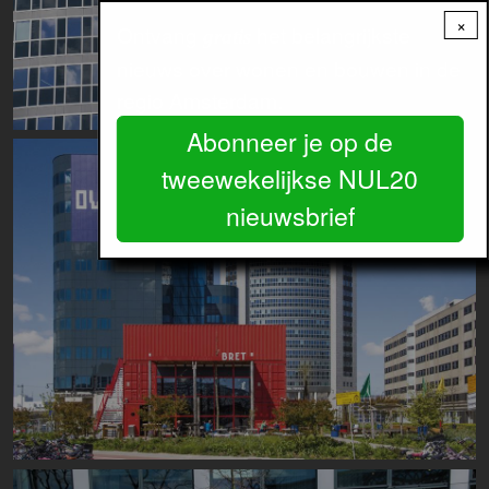
×
Ontvang
het belangrijkste
gratis
nieuws over wonen en bouwen in de
regio Amsterdam.
Abonneer je op de
Image
tweewekelijkse NUL20
nieuwsbrief
Image