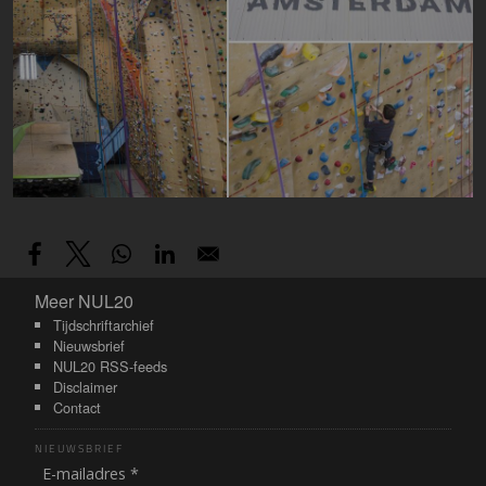
Meer NUL20
Meer NUL20
Tijdschriftarchief
Nieuwsbrief
NUL20 RSS-feeds
Disclaimer
Contact
NIEUWSBRIEF
E-mailadres *