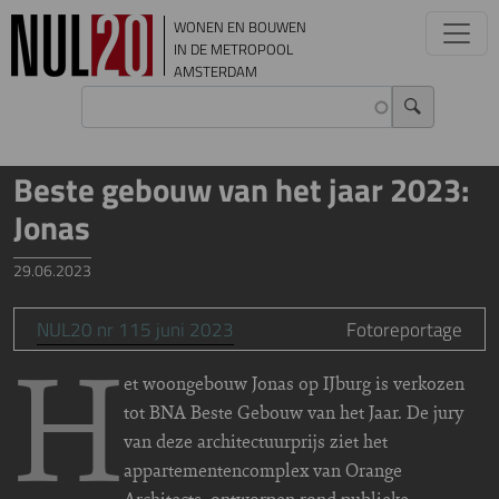
Overslaan en naar de inhoud gaan
WONEN EN BOUWEN
IN DE METROPOOL
AMSTERDAM
Beste gebouw van het jaar 2023:
Jonas
29.06.2023
NUL20 nr 115 juni 2023
Fotoreportage
H
et woongebouw Jonas op IJburg is verkozen
tot BNA Beste Gebouw van het Jaar. De jury
van deze architectuurprijs ziet het
appartementencomplex van Orange
Architects, ontworpen rond publieke