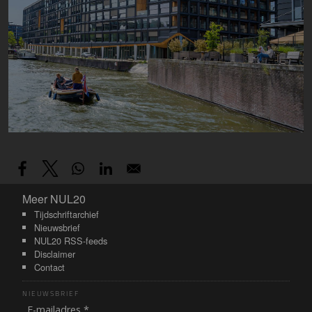
Meer NUL20
Meer NUL20
Tijdschriftarchief
Nieuwsbrief
NUL20 RSS-feeds
Disclaimer
Contact
NIEUWSBRIEF
E-mailadres *