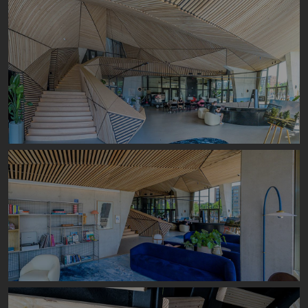
Image
Image