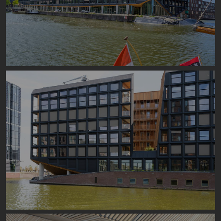
Image
Image