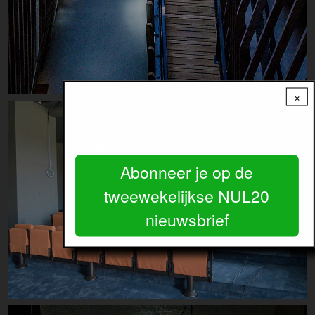
×
Ontvang
het belangrijkste
gratis
Image
nieuws over wonen en bouwen in de
regio Amsterdam.
Abonneer je op de
tweewekelijkse NUL20
nieuwsbrief
Image