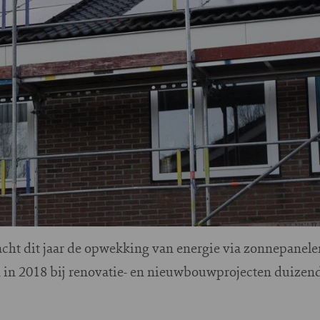
cht dit jaar de opwekking van energie via zonnepanel
 in 2018 bij renovatie- en nieuwbouwprojecten duize