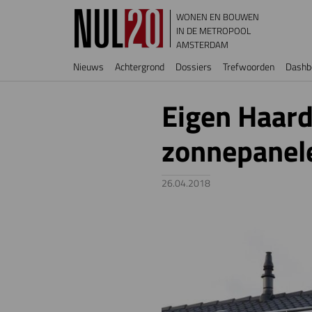
Overslaan en naar de inhoud gaan
WONEN EN BOUWEN
IN DE METROPOOL
AMSTERDAM
Hoofdnavigatie
Nieuws
Achtergrond
Dossiers
Trefwoorden
Dashb
Eigen Haard
zonnepanel
26.04.2018
Image