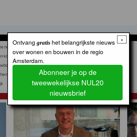
GERELATEERDE ARTIKELEN
×
Ontvang
het belangrijkste nieuws
gratis
ee nieuwe directeuren
over wonen en bouwen in de regio
n koeler
Amsterdam.
euwbouw en instandhouding
Abonneer je op de
chermt sociale netwerken
tweewekelijkse NUL20
jk
nieuwsbrief
NUL20 NIEUWS