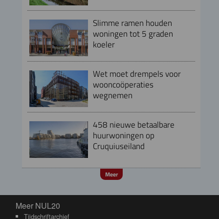
Slimme ramen houden
woningen tot 5 graden
koeler
Wet moet drempels voor
wooncoöperaties
wegnemen
458 nieuwe betaalbare
huurwoningen op
Cruquiuseiland
Meer
Meer NUL20
Meer NUL20
Tijdschriftarchief