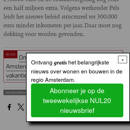
een half miljoen extra. Volgens wethouder Pels
leidt het nieuwe beleid structureel tot 300.000
euro minder inkomsten per jaar. Daar moet nog
dekking voor worden gevonden.
ZIE OOK
Ombudsman kraakt harde noten over
×
Ontvang
het belangrijkste
gratis
Amsterdamse omgang met overtreders
nieuws over wonen en bouwen in de
vakantieve…
regio Amsterdam.
Abonneer je op de
Vakantieverhuur
TREFWOORDEN
tweewekelijkse NUL20
nieuwsbrief