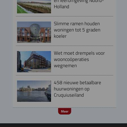
en leefomgeving Noord-
Holland
Slimme ramen houden
woningen tot 5 graden
koeler
Wet moet drempels voor
wooncoöperaties
wegnemen
458 nieuwe betaalbare
huurwoningen op
Cruquiuseiland
Meer