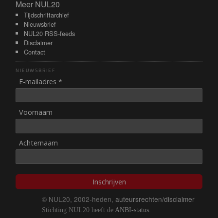
Meer NUL20
Meer NUL20
Tijdschriftarchief
Nieuwsbrief
NUL20 RSS-feeds
Disclaimer
Contact
NIEUWSBRIEF
E-mailadres *
Voornaam
Achternaam
Inschrijven
© NUL20, 2002-heden,
auteursrechten/disclaimer
Stichting NUL20 heeft de
ANBI-status
.