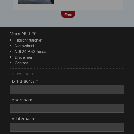
Meer
Meer NUL20
Meer NUL20
Tijdschriftarchief
Nieuwsbrief
NUL20 RSS-feeds
Disclaimer
Contact
NIEUWSBRIEF
E-mailadres *
Voornaam
Achternaam