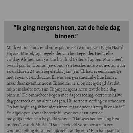
“Ik ging nergens heen, zat de hele dag
binnen.”
Mark woont sinds eind vorig jaar in een woning van Eigen Haard.
Hij ziet Muriël, zijn begeleider van het Leger des Heils, elke
vrijdag. Als het nodig is kan hij altijd bellen of appen. Mark heeft
twaalf jaar bij Domus gewoond, een beschermde woonvorm waar
ex-daklozen 24-uursbegeleiding krijgen. “Ik had er een kamertje
met eigen wc en douche. Er was een gezamenlijke huiskamer,
maar daar kwam ik nooit. Ik had me er al bij neergelegd dat dat
mijn eindhalte zou zijn. Ik ging nergens heen, zat de hele dag
binnen.” De ommekeer begon met dagbesteding, eerst een halve
dag per week en nu al vier dagen. Hij sorteert kleding en schoenen.
“In het begin zag ik het niet zitten, maar opeens kreeg ik er zin in.”
En afgelopen zomer hoorde hij voor het eerst over de
mogelijkheden van begeleid wonen. “Dat was het housing first-
project”, vertelt Muriël. “Dat is bedoeld voor mensen in een
wooninstelling die al redelijk zelfstandig zijn.” Een half jaar later