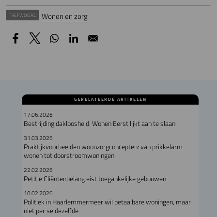
Wonen en zorg
TREFWOORD
GERELATEERDE ARTIKELEN
17.06.2026
Bestrijding dakloosheid: Wonen Eerst lijkt aan te slaan
31.03.2026
Praktijkvoorbeelden woonzorgconcepten: van prikkelarm
wonen tot doorstroomwoningen
22.02.2026
Petitie Cliëntenbelang eist toegankelijke gebouwen
10.02.2026
Politiek in Haarlemmermeer wil betaalbare woningen, maar
niet per se dezelfde