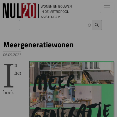
Overslaan en naar de inhoud gaan
WONEN EN BOUWEN
IN DE METROPOOL
AMSTERDAM
Meergeneratiewonen
I
06.09.2023
n
het
boek