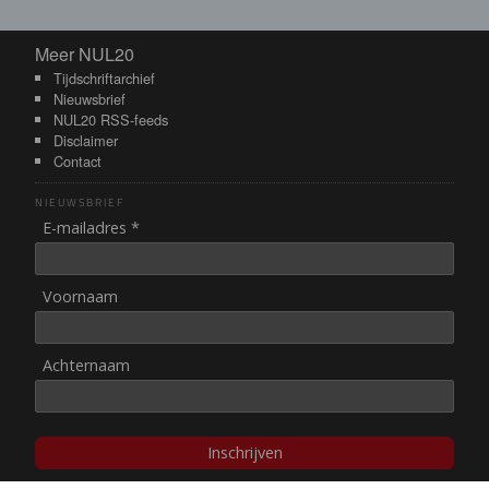
Meer NUL20
Meer NUL20
Tijdschriftarchief
Nieuwsbrief
NUL20 RSS-feeds
Disclaimer
Contact
NIEUWSBRIEF
E-mailadres *
Voornaam
Achternaam
Inschrijven