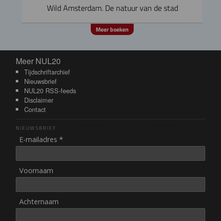
Wild Amsterdam. De natuur van de stad
Meer boeken
Meer NUL20
Meer NUL20
Tijdschriftarchief
Nieuwsbrief
NUL20 RSS-feeds
Disclaimer
Contact
NIEUWSBRIEF
E-mailadres *
Voornaam
Achternaam