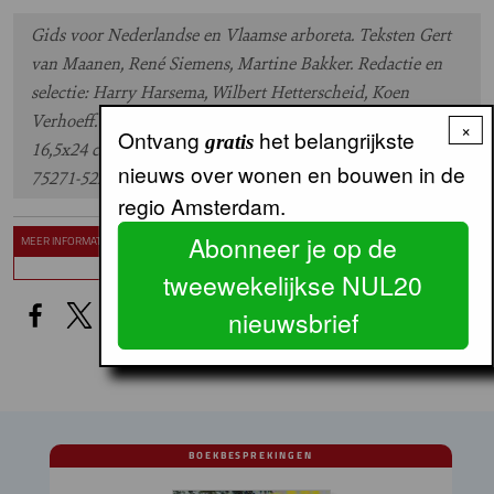
Gids voor Nederlandse en Vlaamse arboreta. Teksten Gert
van Maanen, René Siemens, Martine Bakker. Redactie en
selectie: Harry Harsema, Wilbert Hetterscheid, Koen
Verhoeff. Paperback met wikkelomslag en overzichtskaart,
×
Ontvang
het belangrijkste
gratis
16,5x24 cm, Uitgeverij Blauwdruk €34,50. ISBN 978-90-
nieuws over wonen en bouwen in de
75271-522
regio Amsterdam.
Abonneer je op de
MEER INFORMATIE
Uitgeverij Blauwdruk
tweewekelijkse NUL20
nieuwsbrief
BOEKBESPREKINGEN