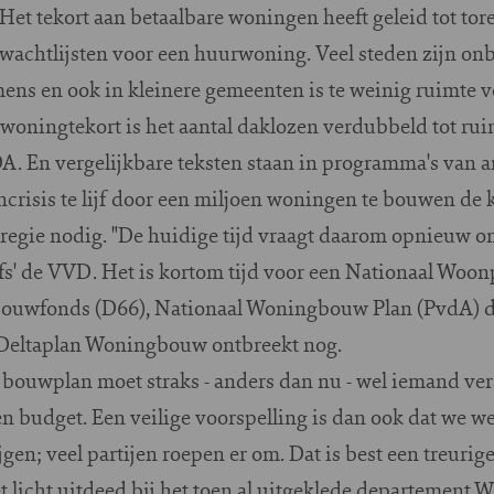
et tekort aan betaalbare woningen heeft geleid tot tor
wachtlijsten voor een huurwoning. Veel steden zijn onb
ns en ook in kleinere gemeenten is te weinig ruimte 
 woningtekort is het aantal daklozen verdubbeld tot ru
A. En vergelijkbare teksten staan in programma's van an
oncrisis te lijf door een miljoen woningen te bouwen de 
sregie nodig. "De huidige tijd vraagt daarom opnieuw o
lfs' de VVD. Het is kortom tijd voor een Nationaal Woo
ouwfonds (D66), Nationaal Woningbouw Plan (PvdA) d
t Deltaplan Woningbouw ontbreekt nog.
 bouwplan moet straks - anders dan nu - wel iemand ver
 budget. Een veilige voorspelling is dan ook dat we we
 veel partijen roepen er om. Dat is best een treurige 
 licht uitdeed bij het toen al uitgeklede departement 