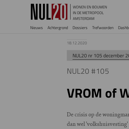
Overslaan en naar de inhoud gaan
WONEN EN BOUWEN
IN DE METROPOOL
AMSTERDAM
Hoofdnavigatie
Nieuws
Achtergrond
Dossiers
Trefwoorden
Dashb
18.12.2020
NUL20 nr 105 december 
NUL20 #105
VROM of W
De crisis op de woningmark
dan wel 'volkshuisvesting'