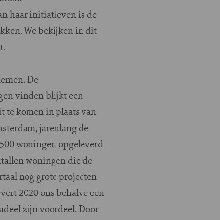
 haar initiatieven is de
ken. We bekijken in dit
t.
fnemen. De
gen vinden blijkt een
t te komen in plaats van
msterdam, jarenlang de
 2.500 woningen opgeleverd
ntallen woningen die de
taal nog grote projecten
evert 2020 ons behalve een
adeel zijn voordeel. Door