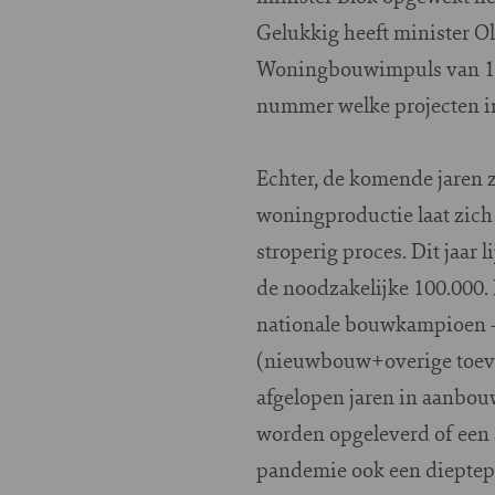
Gelukkig heeft minister Ol
Woningbouwimpuls van 1 mi
nummer welke projecten in
Echter, de komende jaren 
woningproductie laat zich 
stroperig proces. Dit jaar
de noodzakelijke 100.000.
nationale bouwkampioen - l
(nieuwbouw+overige toevoe
afgelopen jaren in aanbou
worden opgeleverd of een a
pandemie ook een dieptepun