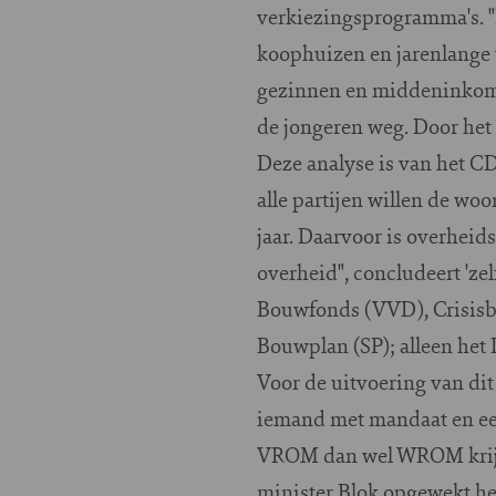
verkiezingsprogramma's. "H
koophuizen en jarenlange 
gezinnen en middeninkome
de jongeren weg. Door het
Deze analyse is van het CD
alle partijen willen de wo
jaar. Daarvoor is overheid
overheid", concludeert 'ze
Bouwfonds (VVD), Crisisb
Bouwplan (SP); alleen he
Voor de uitvoering van dit
iemand met mandaat en een
VROM dan wel WROM krijgen;
minister Blok opgewekt het