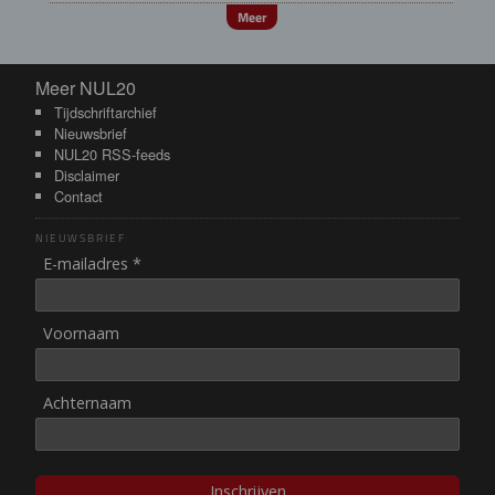
Meer
Meer NUL20
Meer NUL20
Tijdschriftarchief
Nieuwsbrief
NUL20 RSS-feeds
Disclaimer
Contact
NIEUWSBRIEF
E-mailadres *
Voornaam
Achternaam
Inschrijven