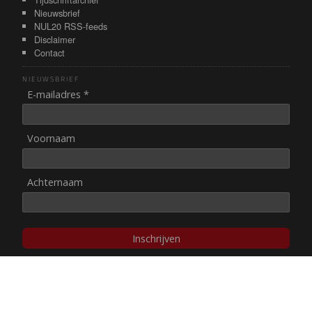
Nieuwsbrief
NUL20 RSS-feeds
Disclaimer
Contact
NIEUWSBRIEF
E-mailadres *
Voornaam
Achternaam
Inschrijven
© NUL20, 2002-heden,
auteursrechten/disclaimer
Stichting NUL20 heeft de
ANBI-status
.
Image