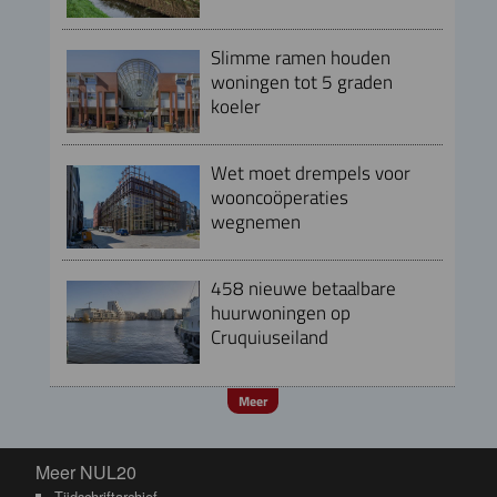
Slimme ramen houden
woningen tot 5 graden
koeler
Wet moet drempels voor
wooncoöperaties
wegnemen
458 nieuwe betaalbare
huurwoningen op
Cruquiuseiland
Meer
Meer NUL20
Meer NUL20
Tijdschriftarchief