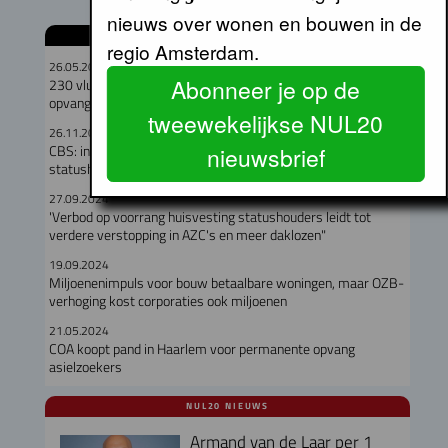
nieuws over wonen en bouwen in de
GERELATEERDE ARTIKELEN
regio Amsterdam.
26.05.2026
Abonneer je op de
230 vluchtelingen krijgen plek in Amsterdamse
opvanglocaties
tweewekelijkse NUL20
26.11.2025
CBS: in 2023 iets meer corporatiewoningen voor
nieuwsbrief
statushouders
27.09.2024
'Verbod op voorrang huisvesting statushouders leidt tot
verdere verstopping in AZC's en meer daklozen"
19.09.2024
Miljoenenimpuls voor bouw betaalbare woningen, maar OZB-
verhoging kost corporaties ook miljoenen
21.05.2024
COA koopt pand in Haarlem voor permanente opvang
asielzoekers
NUL20 NIEUWS
Armand van de Laar per 1