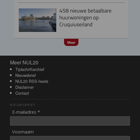
458 nieuwe betaalbare
huurwoningen op
Cruquiuseiland
Meer
Meer NUL20
Meer NUL20
Tijdschriftarchief
Nieuwsbrief
NUL20 RSS-feeds
Disclaimer
Contact
NIEUWSBRIEF
E-mailadres *
Voornaam