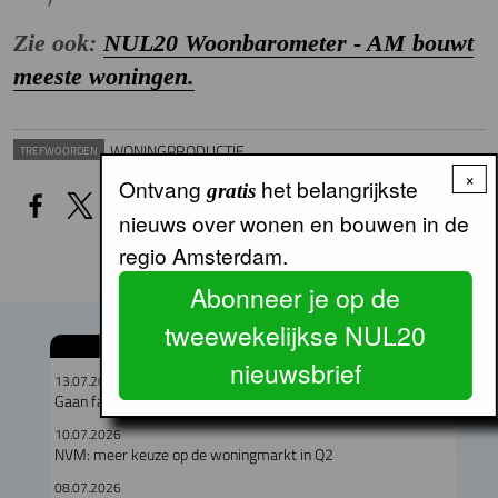
Zie ook:
NUL20 Woonbarometer - AM bouwt
meeste woningen.
WONINGPRODUCTIE
TREFWOORDEN
×
Ontvang
het belangrijkste
gratis
nieuws over wonen en bouwen in de
regio Amsterdam.
Abonneer je op de
tweewekelijkse NUL20
GERELATEERDE ARTIKELEN
nieuwsbrief
13.07.2026
Gaan fabriekswoningen het woningtekort lenigen?
10.07.2026
NVM: meer keuze op de woningmarkt in Q2
08.07.2026