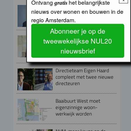
Ontvang
het belangrijkste
gratis
Armand van de Laar per 1
nieuws over wonen en bouwen in de
september aangesteld als
regio Amsterdam.
secretaris-directeur MRA
Abonneer je op de
Peter Kranenburg nieuwe
tweewekelijkse NUL20
directeur Financiën en
nieuwsbrief
Bedrijfsvoering bij Lieven de
Key
Directieteam Eigen Haard
compleet met twee nieuwe
directeuren
Baaibuurt West moet
eigenzinnige woon-
werkwijk worden