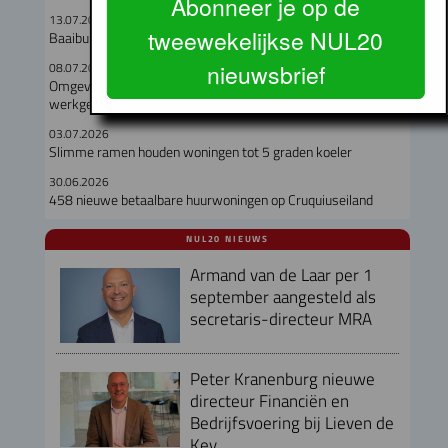
Abonneer je op de
13.07.2026
tweewekelijkse NUL20
Baaibuurt West moet eigenzinnige woon-werkwijk worden
nieuwsbrief
08.07.2026
Omgevingsvergunning verleend voor circulair woon-
werkgebouw in Buiksloterham
03.07.2026
Slimme ramen houden woningen tot 5 graden koeler
30.06.2026
458 nieuwe betaalbare huurwoningen op Cruquiuseiland
NUL20 NIEUWS
Armand van de Laar per 1
september aangesteld als
secretaris-directeur MRA
Peter Kranenburg nieuwe
directeur Financiën en
Bedrijfsvoering bij Lieven de
Key