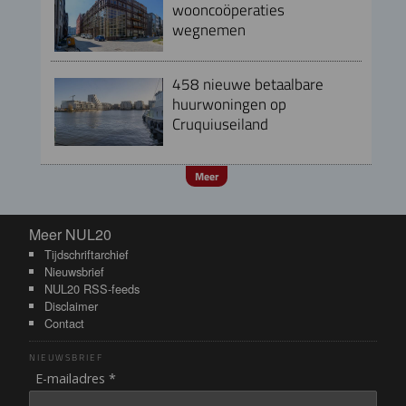
wooncoöperaties
wegnemen
458 nieuwe betaalbare
huurwoningen op
Cruquiuseiland
Meer
Meer NUL20
Meer NUL20
Tijdschriftarchief
Nieuwsbrief
NUL20 RSS-feeds
Disclaimer
Contact
NIEUWSBRIEF
E-mailadres *