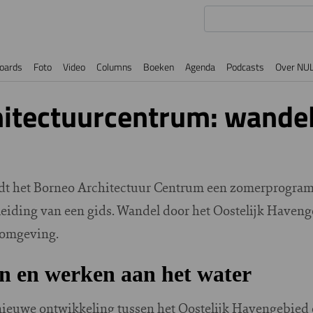
oards
Foto
Video
Columns
Boeken
Agenda
Podcasts
Over NU
itectuurcentrum: wande
t het Borneo Architectuur Centrum een zomerprogram
eiding van een gids. Wandel door het Oostelijk Haven
e omgeving.
n en werken aan het water
ieuwe ontwikkeling tussen het Oostelijk Havengebied e