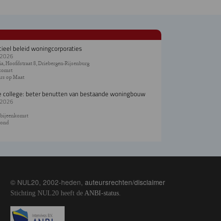
cieel beleid woningcorporaties
.2026
a, Hoofdstraat 8, Driebergen-Rijsenburg
komst
rs op Maat
e college: beter benutten van bestaande woningbouw
.2026
 bijeenkomst
ond
© NUL20, 2002-heden,
auteursrechten/disclaimer
Stichting NUL20 heeft de
ANBI-status
.
Image