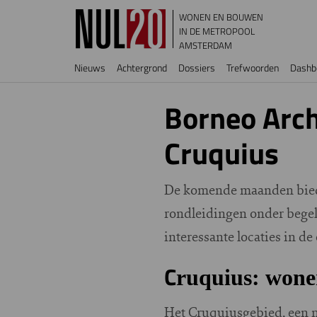
Overslaan en naar de inhoud gaan
WONEN EN BOUWEN
IN DE METROPOOL
AMSTERDAM
Hoofdnavigatie
Nieuws
Achtergrond
Dossiers
Trefwoorden
Dashb
Borneo Arch
Cruquius
De komende maanden bied
rondleidingen onder begel
interessante locaties in d
C
ruquius: wone
Het Cruquiusgebied, een n