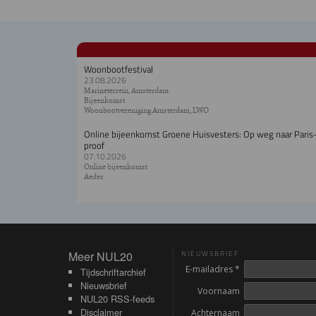
Woonbootfestival
23.08.2026
Marineterrein, Amsterdam
Bijeenkomst
Woonbootvereniging Amsterdam, LWO
Online bijeenkomst Groene Huisvesters: Op weg naar Paris
proof
07.10.2026
Online bijeenkomst
Aedes
Meer NUL20
Meer NUL20
NIEUWSBRIEF
E-mailadres *
Tijdschriftarchief
Nieuwsbrief
Voornaam
NUL20 RSS-feeds
Disclaimer
Achternaam