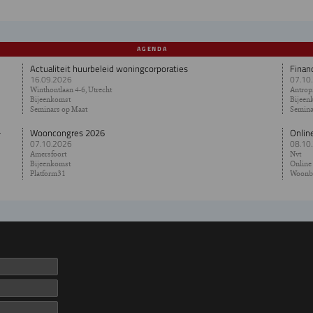
AGENDA
Actualiteit huurbeleid woningcorporaties
Finan
16.09.2026
07.10
Winthontlaan 4-6, Utrecht
Antropi
Bijeenkomst
Bijeen
Seminars op Maat
Semina
-
Wooncongres 2026
Onlin
07.10.2026
08.10
Amersfoort
Nvt
Bijeenkomst
Online
Platform31
Woonb