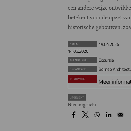
een andere wijze ontwikke
betekent voor de opzet va
historische gebouwen, zoa
19.04.2026
DATUM
14.06.2026
Excursie
AGENDATYPE
Borneo Architect
ORGANISATIE
INFORMATIE
Meer informat
UITGELICHT
Niet uitgelicht