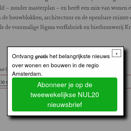
ld – zonder masterplan – en heeft een mix van wonen e
n de bouwblokken, architectuur en de openbare ruimte 
ls de voormalige Sigma verffabriek en bierbrouwerij Kr
×
Ontvang
het belangrijkste nieuws
gratis
over wonen en bouwen in de regio
uur Centrum (BAC)
Amsterdam.
ie en tickets
Abonneer je op de
tweewekelijkse NUL20
nieuwsbrief