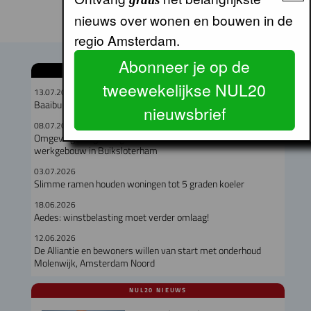
nieuws over wonen en bouwen in de
regio Amsterdam.
Abonneer je op de
GERELATEERDE ARTIKELEN
tweewekelijkse NUL20
13.07.2026
Baaibuurt West moet eigenzinnige woon-werkwijk worden
nieuwsbrief
08.07.2026
Omgevingsvergunning verleend voor circulair woon-
werkgebouw in Buiksloterham
03.07.2026
Slimme ramen houden woningen tot 5 graden koeler
18.06.2026
Aedes: winstbelasting moet verder omlaag!
12.06.2026
De Alliantie en bewoners willen van start met onderhoud
Molenwijk, Amsterdam Noord
NUL20 NIEUWS