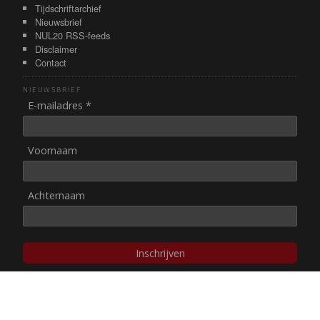
Tijdschriftarchief
Nieuwsbrief
NUL20 RSS-feeds
Disclaimer
Contact
NIEUWSBRIEF
E-mailadres *
Voornaam
Achternaam
Inschrijven
© NUL20, 2002-heden,
auteursrechten/disclaimer
Stichting NUL20 heeft de
ANBI-status
.
Image