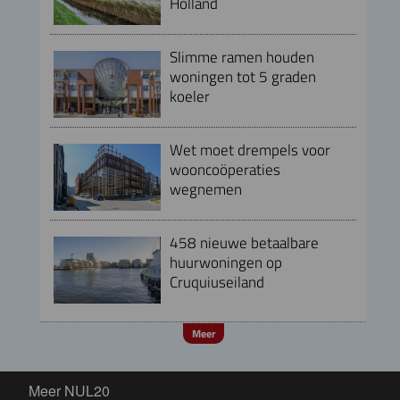
Holland
Slimme ramen houden
woningen tot 5 graden
koeler
Wet moet drempels voor
wooncoöperaties
wegnemen
458 nieuwe betaalbare
huurwoningen op
Cruquiuseiland
Meer
Meer NUL20
Meer NUL20