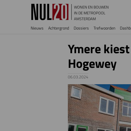
Overslaan en naar de inhoud gaan
WONEN EN BOUWEN
IN DE METROPOOL
AMSTERDAM
Hoofdnavigatie
Nieuws
Achtergrond
Dossiers
Trefwoorden
Dashb
Ymere kies
Hogewey
06.03.2024
Image