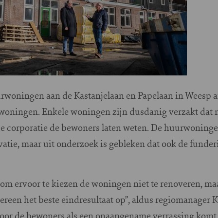
urwoningen aan de Kastanjelaan en Papelaan in Weesp 
woningen. Enkele woningen zijn dusdanig verzakt dat 
se corporatie de bewoners laten weten. De huurwoninge
vatie, maar uit onderzoek is gebleken dat ook de fund
n om ervoor te kiezen de woningen niet te renoveren, m
dereen het beste eindresultaat op”, aldus regiomanager K
oor de bewoners als een onaangename verrassing komt. 