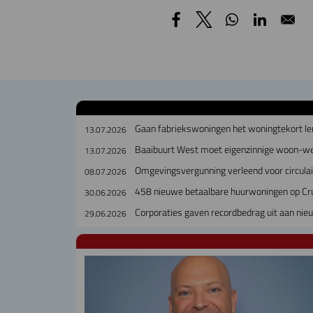
Gaan fabriekswoningen het woningtekort le
13.07.2026
Baaibuurt West moet eigenzinnige woon-w
13.07.2026
Omgevingsvergunning verleend voor circul
08.07.2026
458 nieuwe betaalbare huurwoningen op Cr
30.06.2026
Corporaties gaven recordbedrag uit aan ni
29.06.2026