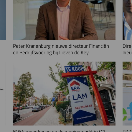
Peter Kranenburg nieuwe directeur Financiën
Dire
en Bedrijfsvoering bij Lieven de Key
nieu
NVM: meer keuze op de woningmarkt in Q2
RIGO