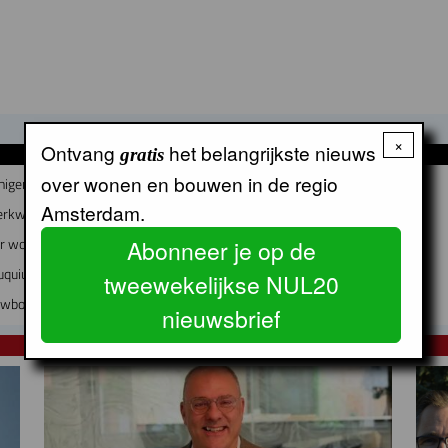
×
Ontvang
het belangrijkste nieuws
gratis
GERELATEERDE ARTIKELEN
over wonen en bouwen in de regio
nigen?
Amsterdam.
erkwijk worden
air woon-werkgebouw in Buiksloterham
Abonneer je op de
uquiuseiland
tweewekelijkse NUL20
euwbouw en instandhouding
nieuwsbrief
NUL20 NIEUWS