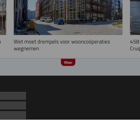
n
Wet moet drempels voor wooncoöperaties
458 
wegnemen
Cruq
Meer