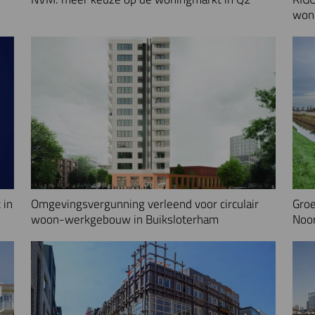
woni
 in
Omgevingsvergunning verleend voor circulair
Groe
woon-werkgebouw in Buiksloterham
Noo