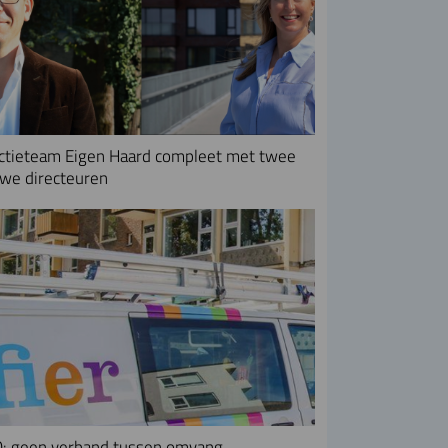
ctieteam Eigen Haard compleet met twee
we directeuren
: geen verband tussen omvang