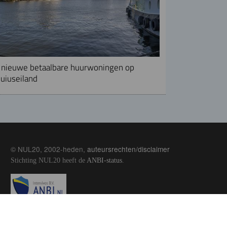
nieuwe betaalbare huurwoningen op
uiuseiland
© NUL20, 2002-heden,
auteursrechten/disclaimer
Stichting NUL20 heeft de
ANBI-status
.
Image