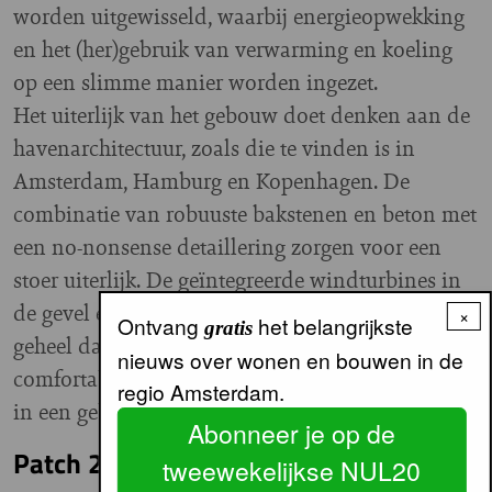
worden uitgewisseld, waarbij energieopwekking
en het (her)gebruik van verwarming en koeling
op een slimme manier worden ingezet.
Het uiterlijk van het gebouw doet denken aan de
havenarchitectuur, zoals die te vinden is in
Amsterdam, Hamburg en Kopenhagen. De
combinatie van robuuste bakstenen en beton met
een no-nonsense detaillering zorgen voor een
stoer uiterlijk. De geïntegreerde windturbines in
de gevel en het hoge dak met bomen geven het
×
Ontvang
het belangrijkste
gratis
geheel daarbij een speelse touch. Kortom,
nieuws over wonen en bouwen in de
comfortabel en energiezuinig werken en wonen
regio Amsterdam.
in een gebouw met een tijdloze uitstraling.
Abonneer je op de
Patch 22
tweewekelijkse NUL20