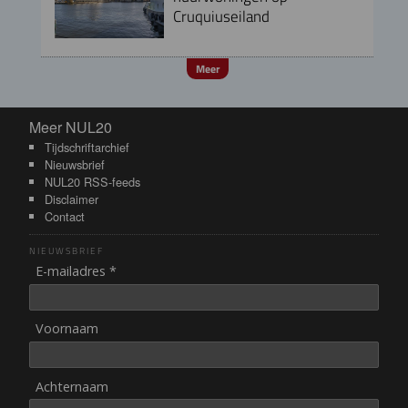
Cruquiuseiland
Meer
Meer NUL20
Meer NUL20
Tijdschriftarchief
Nieuwsbrief
NUL20 RSS-feeds
Disclaimer
Contact
NIEUWSBRIEF
E-mailadres *
Voornaam
Achternaam