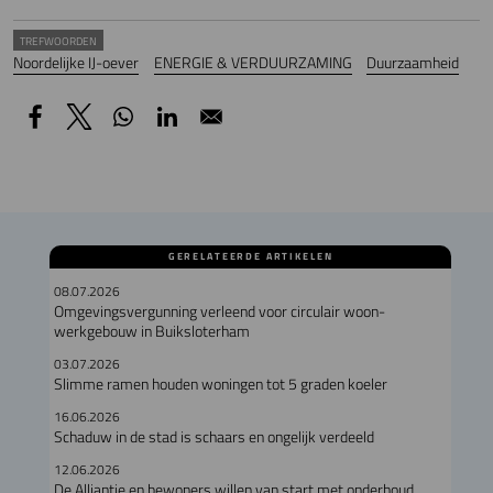
TREFWOORDEN
Noordelijke IJ-oever
ENERGIE & VERDUURZAMING
Duurzaamheid
GERELATEERDE ARTIKELEN
08.07.2026
Omgevingsvergunning verleend voor circulair woon-
werkgebouw in Buiksloterham
03.07.2026
Slimme ramen houden woningen tot 5 graden koeler
16.06.2026
Schaduw in de stad is schaars en ongelijk verdeeld
12.06.2026
De Alliantie en bewoners willen van start met onderhoud