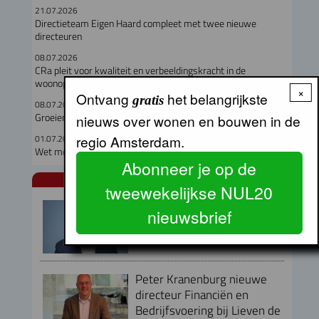
21.07.2026
Directieteam Eigen Haard compleet met twee nieuwe
directeuren
08.07.2026
CRa pleit voor kwaliteit en verbeeldingskracht in de
woonopgave
×
Ontvang
het belangrijkste
gratis
08.07.2026
Groeiende druk op wonen en leefomgeving Noord-Holland
nieuws over wonen en bouwen in de
regio Amsterdam.
01.07.2026
Wet moet drempels voor wooncoöperaties wegnemen
Abonneer je op de
NUL20 NIEUWS
tweewekelijkse NUL20
Armand van de Laar per 1
nieuwsbrief
september aangesteld als
secretaris-directeur MRA
Peter Kranenburg nieuwe
directeur Financiën en
Bedrijfsvoering bij Lieven de