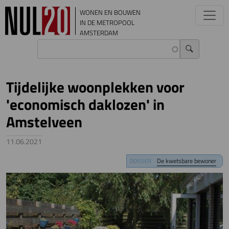
Overslaan en naar de inhoud gaan
WONEN EN BOUWEN
IN DE METROPOOL
AMSTERDAM
Tijdelijke woonplekken voor
'economisch daklozen' in
Amstelveen
11.06.2021
Image
De kwetsbare bewoner
DOSSIER