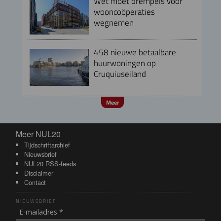
Wet moet drempels voor
wooncoöperaties
wegnemen
458 nieuwe betaalbare
huurwoningen op
Cruquiuseiland
Meer
Meer NUL20
Meer NUL20
Tijdschriftarchief
Nieuwsbrief
NUL20 RSS-feeds
Disclaimer
Contact
NIEUWSBRIEF
E-mailadres *